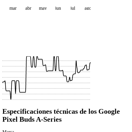
mar
abr
may
jun
jul
ago
 €
 €
 €
 €
 €
 €
 €
 €
Especificaciones técnicas de los Google
Pixel Buds A-Series
Marca