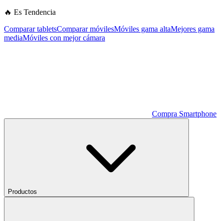
🔥 Es Tendencia
Comparar tablets
Comparar móviles
Móviles gama alta
Mejores gama
media
Móviles con mejor cámara
Compra Smartphone
Productos