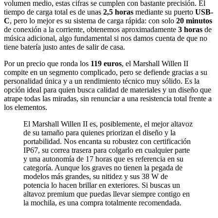
volumen medio, estas cifras se cumplen con bastante precisión. El
tiempo de carga total es de unas
2,5 horas
mediante su puerto
USB-
C
, pero lo mejor es su sistema de carga rápida: con solo
20 minutos
de conexión a la corriente, obtenemos aproximadamente
3 horas
de
música adicional, algo fundamental si nos damos cuenta de que no
tiene batería justo antes de salir de casa.
Por un precio que ronda los
119 euros
, el Marshall Willen II
compite en un segmento complicado, pero se defiende gracias a su
personalidad única y a un rendimiento técnico muy sólido. Es la
opción ideal para quien busca calidad de materiales y un diseño que
atrape todas las miradas, sin renunciar a una resistencia total frente a
los elementos.
El Marshall Willen II es, posiblemente, el mejor altavoz
de su tamaño para quienes priorizan el diseño y la
portabilidad. Nos encanta su robustez con certificación
IP67, su correa trasera para colgarlo en cualquier parte
y una autonomía de 17 horas que es referencia en su
categoría. Aunque los graves no tienen la pegada de
modelos más grandes, su nitidez y sus 38 W de
potencia lo hacen brillar en exteriores. Si buscas un
altavoz premium que puedas llevar siempre contigo en
la mochila, es una compra totalmente recomendada.