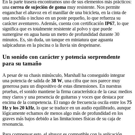
En la parte trasera encontramos uno de sus elementos más prácticos:
una
correa de sujeción de goma
muy resistente. Nos permite
enganchar el altavoz en el manillar de una bicicleta, en la cinta de
una mochila o incluso en un poste pequeño, lo que refuerza su
carácter aventurero. Además, cuenta con certificación
IP67
, lo que
significa que es totalmente resistente al polvo y que puede
sumergirse en agua hasta un metro de profundidad durante 30
minutos. Es, sin duda, un tanque en miniatura que aguanta
salpicaduras en la piscina o la lluvia sin despeinarse.
Un sonido con carácter y potencia sorprendente
para su tamaño
A pesar de su chasis minúsculo, Marshall ha conseguido integrar
una potencia de salida de
38 W
, una cifra que nos parece muy
generosa para un dispositivo de estas dimensiones. En nuestras
pruebas, el sonido mantiene la firma característica de la casa: medios
muy claros y una presencia de guitarras y voces que destaca por
encima de la competencia. El rango de frecuencia oscila entre los
75
Hz y los 20 kHz
, lo que se traduce en un audio equilibrado, aunque
lógicamente echamos de menos algo más de profundidad en los
graves más bajos debido a las limitaciones físicas de su caja de
resonancia.
Para compensar esto, el altavoz es compatible con la aplicación