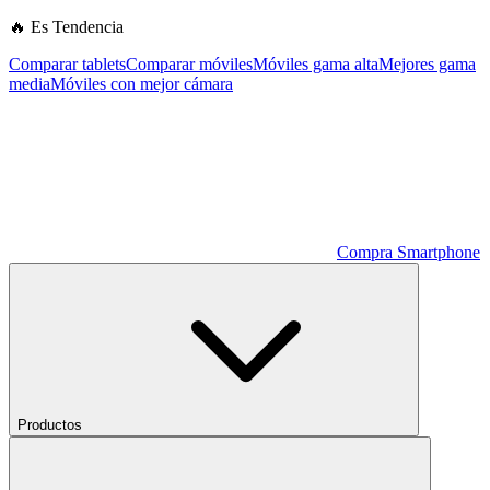
🔥 Es Tendencia
Comparar tablets
Comparar móviles
Móviles gama alta
Mejores gama
media
Móviles con mejor cámara
Compra Smartphone
Productos