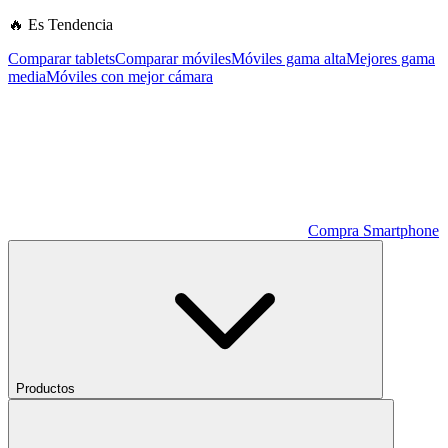
🔥 Es Tendencia
Comparar tablets
Comparar móviles
Móviles gama alta
Mejores gama
media
Móviles con mejor cámara
Compra Smartphone
Productos