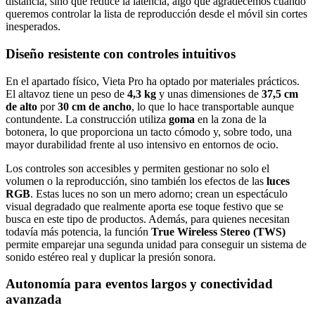
distancia, sino que reduce la latencia, algo que agradecemos cuando
queremos controlar la lista de reproducción desde el móvil sin cortes
inesperados.
Diseño resistente con controles intuitivos
En el apartado físico, Vieta Pro ha optado por materiales prácticos.
El altavoz tiene un peso de
4,3 kg
y unas dimensiones de
37,5 cm
de alto
por
30 cm de ancho
, lo que lo hace transportable aunque
contundente. La construcción utiliza
goma
en la zona de la
botonera, lo que proporciona un tacto cómodo y, sobre todo, una
mayor durabilidad frente al uso intensivo en entornos de ocio.
Los controles son accesibles y permiten gestionar no solo el
volumen o la reproducción, sino también los efectos de las
luces
RGB
. Estas luces no son un mero adorno; crean un espectáculo
visual degradado que realmente aporta ese toque festivo que se
busca en este tipo de productos. Además, para quienes necesitan
todavía más potencia, la función
True Wireless Stereo (TWS)
permite emparejar una segunda unidad para conseguir un sistema de
sonido estéreo real y duplicar la presión sonora.
Autonomía para eventos largos y conectividad
avanzada