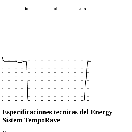
jun
jul
ago
 €
 €
 €
 €
 €
 €
 €
 €
 €
 €
 €
Especificaciones técnicas del Energy
Sistem TempoRave