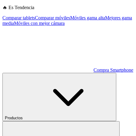
🔥 Es Tendencia
Comparar tablets
Comparar móviles
Móviles gama alta
Mejores gama
media
Móviles con mejor cámara
Compra Smartphone
Productos