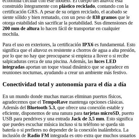
economía circular con este modelo. El cuerpo del altavoz está
construido íntegramente con
plástico reciclado
, contando con la
certificación GRS. A pesar de su origen reciclado, el acabado se
siente sólido y bien rematado, con un peso de
838 gramos
que le
otorga estabilidad sin sacrificar la portabilidad. Sus dimensiones de
200 mm de altura
lo hacen fácil de transportar en cualquier
mochila.
Para el uso en exteriores, la certificación
IPX6
es fundamental. Esto
significa que el altavoz es resistente a chorros de agua a alta presión,
por lo que no hay que preocuparse si empieza a llover o si recibe
salpicaduras cerca de una piscina. Además, las
luces LED
integradas
aportan un toque visual dinámico que se agradece en
reuniones nocturnas, ayudando a crear un ambiente más festivo.
Conectividad total y autonomía para el día a día
En un mundo donde muchas marcas eliminan puertos físicos,
agradecemos que el
TempoRave
mantenga opciones clásicas.
Además del
Bluetooth 5.3
, que ofrece una conexión estable y
eficiente, disponemos de una ranura para
tarjetas microSD
, puerto
USB para pendrives y una entrada
Jack de 3,5 mm
. Esto significa
que puedes escuchar música incluso si tu teléfono se queda sin
batería o si prefieres no depender de la conexión inalámbrica. La
inclusión de
Radio FM
integrada es otro extra que muchos usuarios