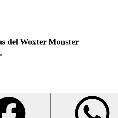
as del
Woxter Monster
ar