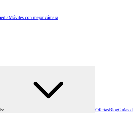
edia
Móviles con mejor cámara
Ofertas
Blog
Guías 
or