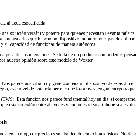
ncia al agua especificada
una solución versátil y potente para quienes necesitan llevar la músic
a para usuarios que buscan un dispositivo todoterreno capaz de animar d
ad y su capacidad de funcionar de manera autónoma.
 pista de sus intenciones. Se trata de un producto contundente, pensad
mos nuestra opinión sobre este modelo de Woxter.
Nos parece una cifra muy generosa para un dispositivo de estas dimen
epto, este nivel de potencia permite que los graves tengan cuerpo y que
o (TWS). Esta función nos parece fundamental hoy en día: si compram
 que esta conexión entre altavoces y con nuestro smartphone sea establ
oth
cia en su rango de precio es su abanico de conexiones físicas. No dep