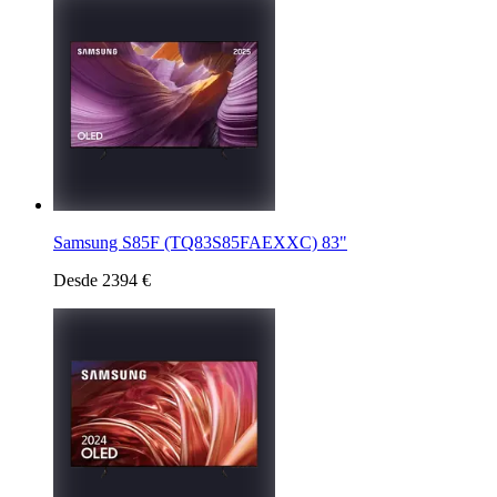
Samsung S85F (TQ83S85FAEXXC) 83"
Desde 2394 €