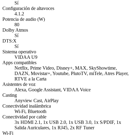
Sí
Configuración de altavoces
4.1.2
Potencia de audio (W)
80
Dolby Atmos
Sí
DTS:X
Sí
Sistema operativo
VIDAA U9
Apps compatibles
Netflix, Prime Video, Disney+, MAX, SkyShowtime,
DAZN, Movistar+, Youtube, PlutoTV, miTele, Atres Player,
RTVE a la Carta
Asistentes de voz
Alexa, Google Assistant, VIDAA Voice
Casting
Anyview Cast, AirPlay
Conectividad inalámbrica
Wi-Fi, Bluetooth
Conectividad por cable
3x HDMI 2.1, 1x USB 2.0, 1x USB 3.0, 1x S/PDIF, 1x
Salida Auriculares, 1x RJ45, 2x RF Tuner
Wi‑Fi