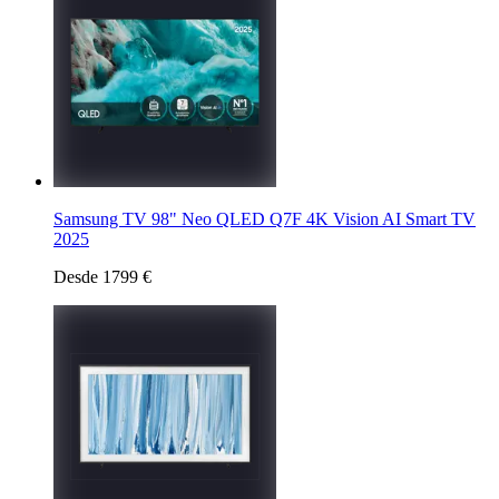
Samsung TV 98" Neo QLED Q7F 4K Vision AI Smart TV
2025
Desde 1799 €