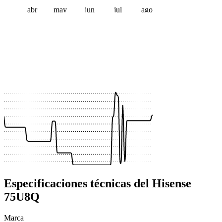
abr
may
jun
jul
ago
 €
 €
 €
 €
 €
 €
 €
 €
 €
 €
Especificaciones técnicas del Hisense
75U8Q
Marca