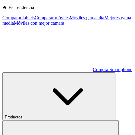
🔥 Es Tendencia
Comparar tablets
Comparar móviles
Móviles gama alta
Mejores gama
media
Móviles con mejor cámara
Compra Smartphone
Productos