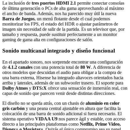
La inclusión de
tres puertos HDMI 2.1
permite conectar consolas
de última generación o PCs de alta gama aprovechando al máximo
el ancho de banda. Además, nos ha parecido muy útil la nueva
Barra de Juegos
, un menú flotante desde el cual podemos
monitorizar los FPS, el estado del HDR o ajustar parámetros de
imagen sin necesidad de salir de la partida. Es un televisor que, por
tamaño y respuesta, puede sustituir perfectamente a un monitor
gaming de gama alta en configuraciones de salón.
Sonido multicanal integrado y diseño funcional
En el apartado sonoro, nos sorprende encontrar una configuración
de
4.1.2 canales
con una potencia total de
80 W
. A diferencia de
otros modelos que descuidan el audio para obligar a la compra de
una barra externa, Hisense ha integrado altavoces orientados hacia
arriba y laterales, además de un subwoofer trasero. El soporte para
Dolby Atmos
y
DTS:X
ofrece una sensación de inmersión real, con
capas de sonido que parecen venir desde distintas direcciones.
El diseño no se queda atrás, con un chasis de
aluminio en color
gris carbón
y una peana central ajustable en altura que facilita la
colocación de una barra de sonido adicional si fuera necesario. El
sistema operativo
VIDAA U9
nos parece ágil y estable, con acceso
directo a las principales plataformas como
Netflix, Prime Video,
Disney+ o Movistar+
. Quizás el único compromiso sea su panel