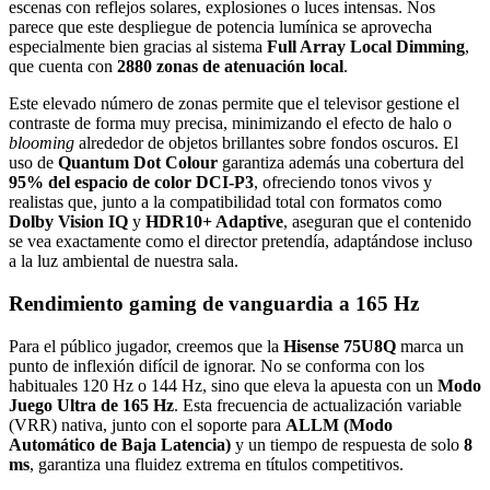
escenas con reflejos solares, explosiones o luces intensas. Nos
parece que este despliegue de potencia lumínica se aprovecha
especialmente bien gracias al sistema
Full Array Local Dimming
,
que cuenta con
2880 zonas de atenuación local
.
Este elevado número de zonas permite que el televisor gestione el
contraste de forma muy precisa, minimizando el efecto de halo o
blooming
alrededor de objetos brillantes sobre fondos oscuros. El
uso de
Quantum Dot Colour
garantiza además una cobertura del
95% del espacio de color DCI-P3
, ofreciendo tonos vivos y
realistas que, junto a la compatibilidad total con formatos como
Dolby Vision IQ
y
HDR10+ Adaptive
, aseguran que el contenido
se vea exactamente como el director pretendía, adaptándose incluso
a la luz ambiental de nuestra sala.
Rendimiento gaming de vanguardia a 165 Hz
Para el público jugador, creemos que la
Hisense 75U8Q
marca un
punto de inflexión difícil de ignorar. No se conforma con los
habituales 120 Hz o 144 Hz, sino que eleva la apuesta con un
Modo
Juego Ultra de 165 Hz
. Esta frecuencia de actualización variable
(VRR) nativa, junto con el soporte para
ALLM (Modo
Automático de Baja Latencia)
y un tiempo de respuesta de solo
8
ms
, garantiza una fluidez extrema en títulos competitivos.