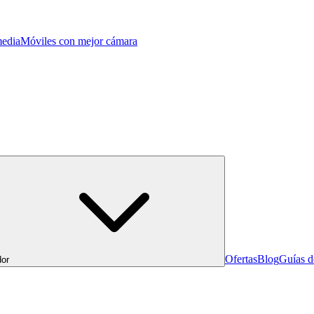
edia
Móviles con mejor cámara
Ofertas
Blog
Guías 
or