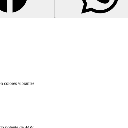
 colores vibrantes
ido potente de 44W