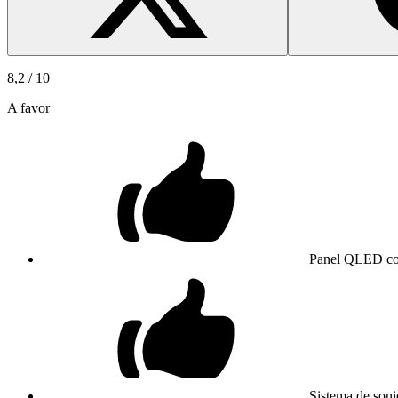
8,2
/ 10
A favor
Panel QLED con
Sistema de son