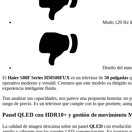
Modo 120 Hz l
Diseño del mand
El
Haier S80F Series H50S80FUX
es un televisor de
50 pulgadas
q
operativo moderno y versátil. Creemos que este modelo va dirigido esp
experiencia inteligente fluida.
Tras analizar sus capacidades, nos parece una propuesta honesta: no 
rango de precio. Es un televisor que cumple con lo que promete, aunq
Panel QLED con HDR10+ y gestión de movimient
La calidad de imagen descansa sobre un panel
QLED
con resolució
amplia y vibrante que los paneles LED convencionales. En nuestras p