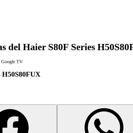
as del
Haier S80F Series H50S8
de Google TV
ies H50S80FUX