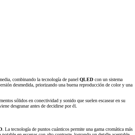
media, combinando la tecnología de panel
QLED
con un sistema
nversión desmedida, priorizando una buena reproducción de color y una
mentos sólidos en conectividad y sonido que suelen escasear en su
ene desgranar antes de decidirse por él.
D
. La tecnología de puntos cuánticos permite una gama cromática más
 notable en escenas con alto contraste, logrando un detalle aceptable