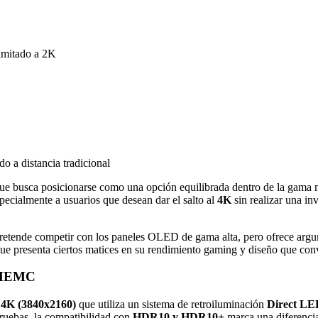
imitado a 2K
o a distancia tradicional
ue busca posicionarse como una opción equilibrada dentro de la gama 
ecialmente a usuarios que desean dar el salto al
4K
sin realizar una i
pretende competir con los paneles OLED de gama alta, pero ofrece argu
ue presenta ciertos matices en su rendimiento gaming y diseño que convi
o MEMC
n
4K (3840x2160)
que utiliza un sistema de retroiluminación
Direct LE
ruebas, la compatibilidad con
HDR10 y HDR10+
marca una diferencia