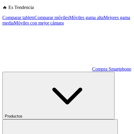
🔥 Es Tendencia
Comparar tablets
Comparar móviles
Móviles gama alta
Mejores gama
media
Móviles con mejor cámara
Compra Smartphone
Productos