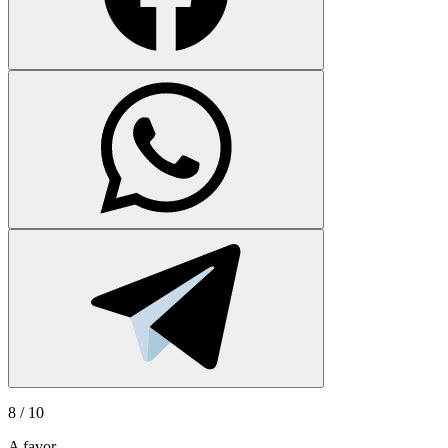
8
/ 10
A favor