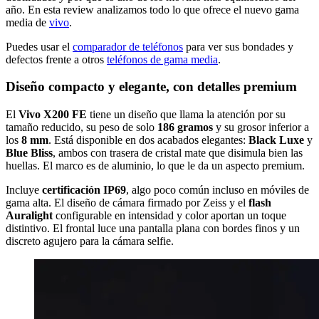
año. En esta review analizamos todo lo que ofrece el nuevo gama
media de
vivo
.
Puedes usar el
comparador de teléfonos
para ver sus bondades y
defectos frente a otros
teléfonos de gama media
.
Diseño compacto y elegante, con detalles premium
El
Vivo X200 FE
tiene un diseño que llama la atención por su
tamaño reducido, su peso de solo
186 gramos
y su grosor inferior a
los
8 mm
. Está disponible en dos acabados elegantes:
Black Luxe
y
Blue Bliss
, ambos con trasera de cristal mate que disimula bien las
huellas. El marco es de aluminio, lo que le da un aspecto premium.
Incluye
certificación IP69
, algo poco común incluso en móviles de
gama alta. El diseño de cámara firmado por Zeiss y el
flash
Auralight
configurable en intensidad y color aportan un toque
distintivo. El frontal luce una pantalla plana con bordes finos y un
discreto agujero para la cámara selfie.