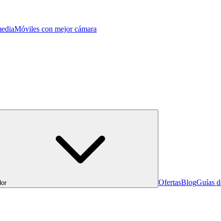
edia
Móviles con mejor cámara
Ofertas
Blog
Guías 
or