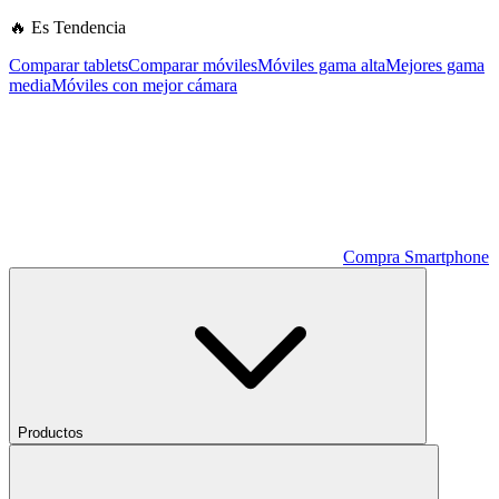
🔥 Es Tendencia
Comparar tablets
Comparar móviles
Móviles gama alta
Mejores gama
media
Móviles con mejor cámara
Compra Smartphone
Productos