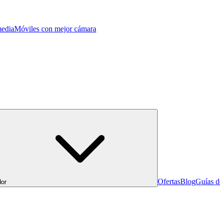
edia
Móviles con mejor cámara
Ofertas
Blog
Guías 
or