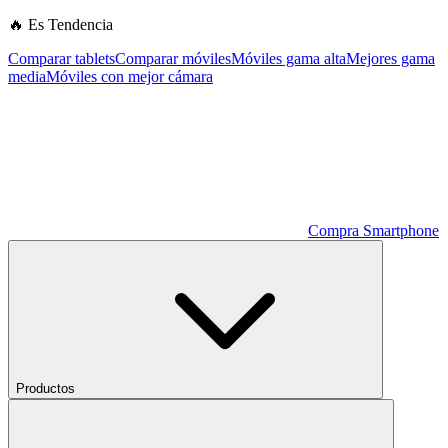
🔥 Es Tendencia
Comparar tablets
Comparar móviles
Móviles gama alta
Mejores gama
media
Móviles con mejor cámara
Compra Smartphone
Productos