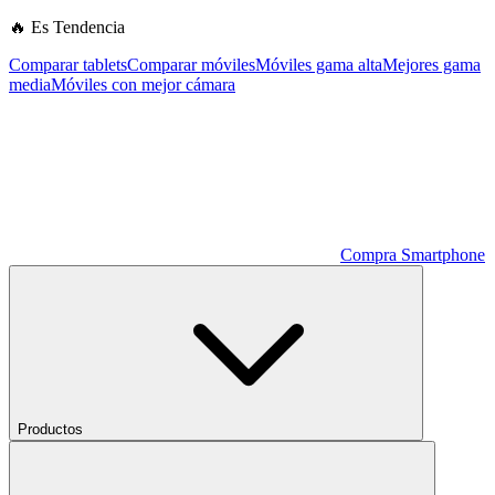
🔥 Es Tendencia
Comparar tablets
Comparar móviles
Móviles gama alta
Mejores gama
media
Móviles con mejor cámara
Compra Smartphone
Productos