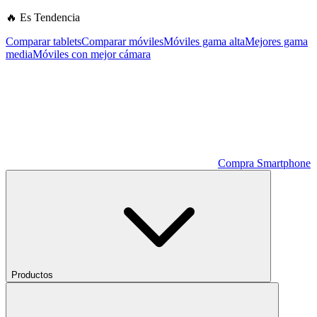
🔥 Es Tendencia
Comparar tablets
Comparar móviles
Móviles gama alta
Mejores gama
media
Móviles con mejor cámara
Compra Smartphone
Productos