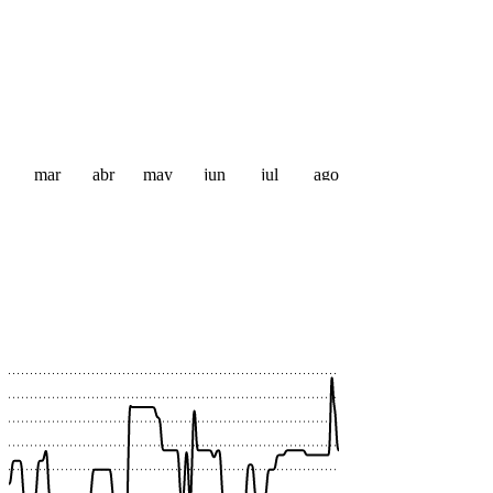
mar
abr
may
jun
jul
ago
 €
 €
 €
 €
 €
 €
 €