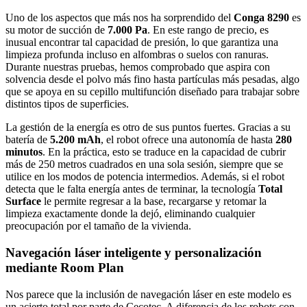
Uno de los aspectos que más nos ha sorprendido del
Conga 8290
es
su motor de succión de
7.000 Pa
. En este rango de precio, es
inusual encontrar tal capacidad de presión, lo que garantiza una
limpieza profunda incluso en alfombras o suelos con ranuras.
Durante nuestras pruebas, hemos comprobado que aspira con
solvencia desde el polvo más fino hasta partículas más pesadas, algo
que se apoya en su cepillo multifunción diseñado para trabajar sobre
distintos tipos de superficies.
La gestión de la energía es otro de sus puntos fuertes. Gracias a su
batería de
5.200 mAh
, el robot ofrece una autonomía de hasta
280
minutos
. En la práctica, esto se traduce en la capacidad de cubrir
más de 250 metros cuadrados en una sola sesión, siempre que se
utilice en los modos de potencia intermedios. Además, si el robot
detecta que le falta energía antes de terminar, la tecnología
Total
Surface
le permite regresar a la base, recargarse y retomar la
limpieza exactamente donde la dejó, eliminando cualquier
preocupación por el tamaño de la vivienda.
Navegación láser inteligente y personalización
mediante Room Plan
Nos parece que la inclusión de navegación láser en este modelo es
un acierto total por parte de Cecotec. A diferencia de los robots con