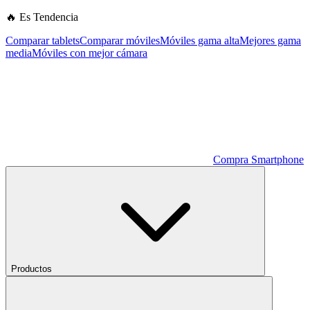
🔥 Es Tendencia
Comparar tablets
Comparar móviles
Móviles gama alta
Mejores gama
media
Móviles con mejor cámara
Compra Smartphone
Productos