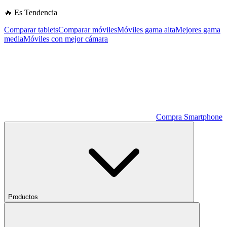
🔥 Es Tendencia
Comparar tablets
Comparar móviles
Móviles gama alta
Mejores gama
media
Móviles con mejor cámara
Compra Smartphone
Productos