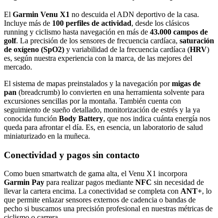
El
Garmin Venu X1
no descuida el ADN deportivo de la casa.
Incluye más de
100 perfiles de actividad
, desde los clásicos
running y ciclismo hasta navegación en más de
43.000 campos de
golf
. La precisión de los sensores de frecuencia cardíaca,
saturación
de oxígeno (SpO2)
y variabilidad de la frecuencia cardíaca (
HRV
)
es, según nuestra experiencia con la marca, de las mejores del
mercado.
El sistema de mapas preinstalados y la navegación por
migas de
pan
(breadcrumb) lo convierten en una herramienta solvente para
excursiones sencillas por la montaña. También cuenta con
seguimiento de sueño detallado, monitorización de estrés y la ya
conocida función
Body Battery
, que nos indica cuánta energía nos
queda para afrontar el día. Es, en esencia, un laboratorio de salud
miniaturizado en la muñeca.
Conectividad y pagos sin contacto
Como buen smartwatch de gama alta, el Venu X1 incorpora
Garmin Pay
para realizar pagos mediante
NFC
sin necesidad de
llevar la cartera encima. La conectividad se completa con
ANT+
, lo
que permite enlazar sensores externos de cadencia o bandas de
pecho si buscamos una precisión profesional en nuestras métricas de
ciclismo o carrera.