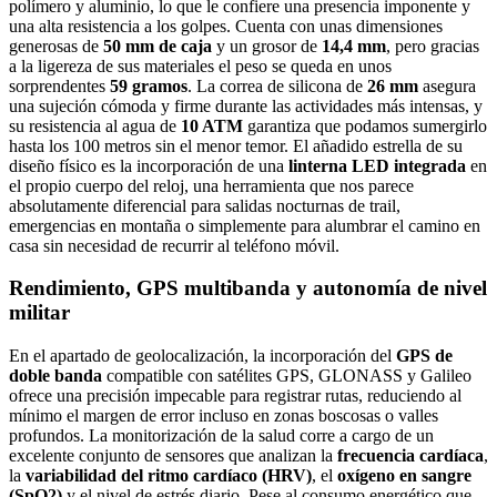
polímero y aluminio, lo que le confiere una presencia imponente y
una alta resistencia a los golpes. Cuenta con unas dimensiones
generosas de
50 mm de caja
y un grosor de
14,4 mm
, pero gracias
a la ligereza de sus materiales el peso se queda en unos
sorprendentes
59 gramos
. La correa de silicona de
26 mm
asegura
una sujeción cómoda y firme durante las actividades más intensas, y
su resistencia al agua de
10 ATM
garantiza que podamos sumergirlo
hasta los 100 metros sin el menor temor. El añadido estrella de su
diseño físico es la incorporación de una
linterna LED integrada
en
el propio cuerpo del reloj, una herramienta que nos parece
absolutamente diferencial para salidas nocturnas de trail,
emergencias en montaña o simplemente para alumbrar el camino en
casa sin necesidad de recurrir al teléfono móvil.
Rendimiento, GPS multibanda y autonomía de nivel
militar
En el apartado de geolocalización, la incorporación del
GPS de
doble banda
compatible con satélites GPS, GLONASS y Galileo
ofrece una precisión impecable para registrar rutas, reduciendo al
mínimo el margen de error incluso en zonas boscosas o valles
profundos. La monitorización de la salud corre a cargo de un
excelente conjunto de sensores que analizan la
frecuencia cardíaca
,
la
variabilidad del ritmo cardíaco (HRV)
, el
oxígeno en sangre
(SpO2)
y el nivel de estrés diario. Pese al consumo energético que