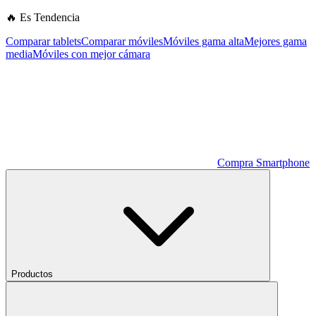
🔥 Es Tendencia
Comparar tablets
Comparar móviles
Móviles gama alta
Mejores gama
media
Móviles con mejor cámara
Compra Smartphone
Productos