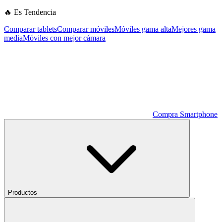
🔥 Es Tendencia
Comparar tablets
Comparar móviles
Móviles gama alta
Mejores gama
media
Móviles con mejor cámara
Compra Smartphone
Productos