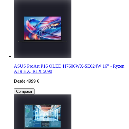
ASUS ProArt P16 OLED H7606WX-SE024W 16" - Ryzen
AI 9 HX, RTX 5090
Desde 4999 €
Comparar