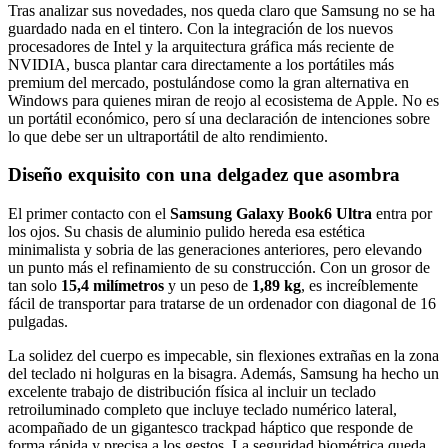
Tras analizar sus novedades, nos queda claro que Samsung no se ha
guardado nada en el tintero. Con la integración de los nuevos
procesadores de Intel y la arquitectura gráfica más reciente de
NVIDIA, busca plantar cara directamente a los portátiles más
premium del mercado, postulándose como la gran alternativa en
Windows para quienes miran de reojo al ecosistema de Apple. No es
un portátil económico, pero sí una declaración de intenciones sobre
lo que debe ser un ultraportátil de alto rendimiento.
Diseño exquisito con una delgadez que asombra
El primer contacto con el
Samsung Galaxy Book6 Ultra
entra por
los ojos. Su chasis de aluminio pulido hereda esa estética
minimalista y sobria de las generaciones anteriores, pero elevando
un punto más el refinamiento de su construcción. Con un grosor de
tan solo
15,4 milímetros
y un peso de
1,89 kg
, es increíblemente
fácil de transportar para tratarse de un ordenador con diagonal de 16
pulgadas.
La solidez del cuerpo es impecable, sin flexiones extrañas en la zona
del teclado ni holguras en la bisagra. Además, Samsung ha hecho un
excelente trabajo de distribución física al incluir un teclado
retroiluminado completo que incluye teclado numérico lateral,
acompañado de un gigantesco trackpad háptico que responde de
forma rápida y precisa a los gestos. La seguridad biométrica queda