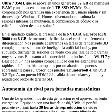
Ultra 7 356H
, que se apoya en unos generosos
32 GB de memoria
RAM
y un almacenamiento de
1 TB SSD NVMe
. Esta
combinación nos garantiza una experiencia de usuario rápida y sin
tirones bajo Windows 11 Home, solventando con soltura las
sesiones intensas de multitarea, la compilación de código o la
edición de vídeo de alta resolución.
En el apartado gráfico, la presencia de la
NVIDIA GeForce RTX
5060
con
8 GB de memoria dedicada
es el verdadero elemento
diferenciador. Nos permite adentrarnos en tareas de renderizado 3D
complejo, procesamiento de inteligencia artificial local y, por
supuesto, disfrutar de sesiones de juego con una tasa de fotogramas
muy solvente. En cuanto a la conectividad, la inclusión de
Wi-Fi 7
y
Bluetooth 5.4 nos asegura compatibilidad con los estándares más
rápidos del futuro, bien arropados por un abanico de puertos
sobresaliente para su grosor: dos puertos
Thunderbolt 4
, un USB
3.2 Tipo A, un puerto HDMI 2.1, salida de auriculares y un muy
agradecido lector de tarjetas SD.
Autonomía sin rival para jornadas maratónicas
Uno de los grandes hitos de esta generación es el aprovechamiento
energético. Equipado con una batería de
80,2 Wh
, el portátil
promete exprimir hasta
30 horas de reproducción de vídeo
continuo gracias a la eficiencia de su arquitectura híbrida de