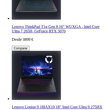
Lenovo ThinkPad T1g Gen 8 16" WUXGA - Intel Core
Ultra 7 265H, GeForce RTX 5070
Desde 3899 €
Comparar
Lenovo Legion 9 18IAX10 18" Intel Core Ultra 9 275HX