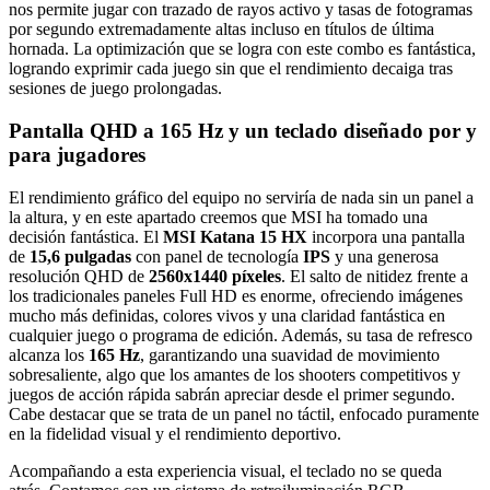
nos permite jugar con trazado de rayos activo y tasas de fotogramas
por segundo extremadamente altas incluso en títulos de última
hornada. La optimización que se logra con este combo es fantástica,
logrando exprimir cada juego sin que el rendimiento decaiga tras
sesiones de juego prolongadas.
Pantalla QHD a 165 Hz y un teclado diseñado por y
para jugadores
El rendimiento gráfico del equipo no serviría de nada sin un panel a
la altura, y en este apartado creemos que MSI ha tomado una
decisión fantástica. El
MSI Katana 15 HX
incorpora una pantalla
de
15,6 pulgadas
con panel de tecnología
IPS
y una generosa
resolución QHD de
2560x1440 píxeles
. El salto de nitidez frente a
los tradicionales paneles Full HD es enorme, ofreciendo imágenes
mucho más definidas, colores vivos y una claridad fantástica en
cualquier juego o programa de edición. Además, su tasa de refresco
alcanza los
165 Hz
, garantizando una suavidad de movimiento
sobresaliente, algo que los amantes de los shooters competitivos y
juegos de acción rápida sabrán apreciar desde el primer segundo.
Cabe destacar que se trata de un panel no táctil, enfocado puramente
en la fidelidad visual y el rendimiento deportivo.
Acompañando a esta experiencia visual, el teclado no se queda