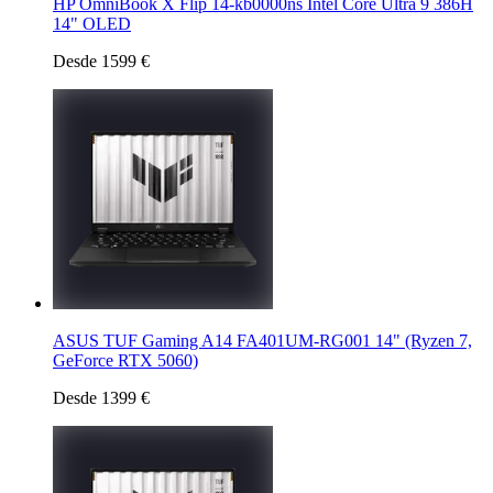
HP OmniBook X Flip 14-kb0000ns Intel Core Ultra 9 386H
14" OLED
Desde 1599 €
ASUS TUF Gaming A14 FA401UM-RG001 14" (Ryzen 7,
GeForce RTX 5060)
Desde 1399 €