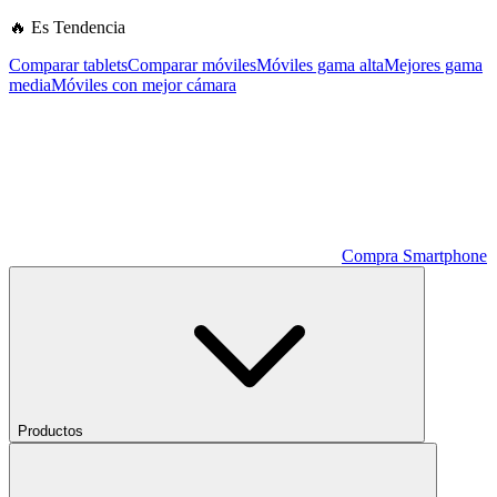
🔥 Es Tendencia
Comparar tablets
Comparar móviles
Móviles gama alta
Mejores gama
media
Móviles con mejor cámara
Compra Smartphone
Productos