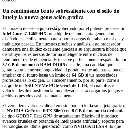
Un rendimiento bruto sobresaliente con el sello de
Intel y la nueva generación gráfica
El corazón de este equipo está gobernado por el potente procesador
Intel Core i7-14650HX
, un chip de decimocuarta generación
diseñado específicamente para soportar cargas de trabajo masivas y
multitarea pesada. En nuestras pruebas y análisis, este procesador
demuestra una fluidez excelente gracias a su arquitectura híbrida que
distribuye los esfuerzos de forma inteligente entre núcleos de
rendimiento y de eficiencia. Esto se ve perfectamente respaldado por
32 GB de memoria RAM DDR5
de serie, una cantidad que
garantiza una enorme longevidad al portátil y que además se puede
ampliar en el futuro hasta un límite de
64 GB
si tus necesidades
profesionales lo exigen. El almacenamiento, por su parte, corre a
cargo de un
SSD NVMe PCIe Gen4 de 1 TB
, el cual ofrece
velocidades de transferencia muy elevadas para cargar tus juegos y
archivos pesados casi instantáneamente.
El verdadero salto de calidad en este modelo lo da su tarjeta gráfica,
la
NVIDIA GeForce RTX 5060
con
8 GB de memoria dedicada
de tipo GDDR7. Esta GPU de arquitectura Blackwell introduce
avances brutales en potencia de inteligencia artificial y soporte para
tecnologías de última generación como
NVIDIA DLSS 4
, lo que