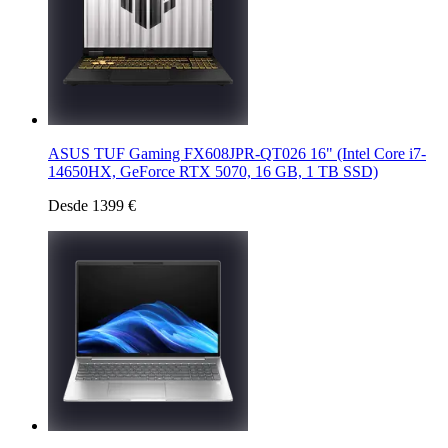
ASUS TUF Gaming FX608JPR-QT026 16" (Intel Core i7-
14650HX, GeForce RTX 5070, 16 GB, 1 TB SSD)
Desde 1399 €