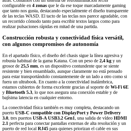
atrás. Contamos con un sistema de retroiluminación RGB
configurable en
4 zonas
que le da ese toque marcadamente gaming
que tanto nos gusta, destacando especialmente el diseño transparente
de las teclas WASD. El tacto de las teclas nos parece agradable, con
un recorrido cómodo tanto para escribir textos largos como para
realizar pulsaciones rápidas en mitad de una partida.
Construcción robusta y conectividad física versátil,
con algunos compromisos de autonomía
En el apartado físico, el diseño del chasis sigue la línea agresiva y
robusta habitual de la gama Katana. Con un peso de
2,4 kg
y un
grosor de
25,5 mm
, es un dispositivo contundente que se siente
resistente y bien ensamblado, aunque claramente no está pensado
para estar transportándolo constantemente de un lado a otro como si
fuera un ultrabook. En cuanto a la conectividad inalámbrica,
estamos cubiertos de forma excelente gracias al soporte de
Wi-Fi 6E
y
Bluetooth 5.3
, lo que nos asegura una conexión estable y de
bajísima latencia en cualquier entorno.
La conectividad física también es muy completa, destacando un
puerto
USB-C compatible con DisplayPort y Power Delivery
3.0
, tres puertos
USB-A USB3.2 Gen1
, una salida de vídeo
HDMI
2.1
perfecta para conectar pantallas externas de alta resolución y un
puerto de red local
RJ45
para quienes priorizan el cable en sus