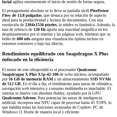
facial
agiliza enormemente el inicio de sesión de forma segura.
El protagonismo absoluto se lo lleva su pantalla táctil
PixelSense
Flow de 13,8 pulgadas
, que destaca por su relación de aspecto
ideal para la productividad y lectura de documentos. Con una
resolución de
2304x1536 píxeles
, la nitidez es fantástica. Además, la
tasa de refresco de
120 Hz
aporta una suavidad magnífica en los
desplazamientos por el sistema y las páginas web, mientras que su
brillo de
600 nits
asegura una visualización óptima incluso en
entornos exteriores o bajo luz directa.
Rendimiento equilibrado con Snapdragon X Plus
enfocado en la eficiencia
El motor de este ultraportátil es el procesador
Qualcomm
Snapdragon X Plus X1p-42-100
de ocho núcleos, acompañado
por
16 GB de memoria RAM
y un almacenamiento
SSD NVMe
de 512 GB
. En el día a día, el rendimiento para tareas de ofimática,
navegación web intensiva y consumo multimedia es intachable. El
sistema se mueve con absoluta fluidez, ayudado por la GPU
Qualcomm Adreno
. Para potenciar las tareas de inteligencia
artificial, incorpora una NPU capaz de procesar hasta 45 TOPS, lo
que habilita todas las funciones avanzadas de Copilot+ PC de
Windows 11 Home de manera local y eficiente.