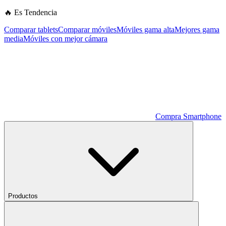
🔥 Es Tendencia
Comparar tablets
Comparar móviles
Móviles gama alta
Mejores gama
media
Móviles con mejor cámara
Compra Smartphone
Productos