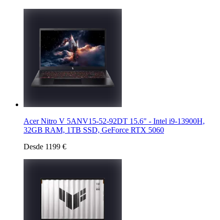
Acer Nitro V 5ANV15-52-92DT 15.6" - Intel i9-13900H,
32GB RAM, 1TB SSD, GeForce RTX 5060
Desde 1199 €