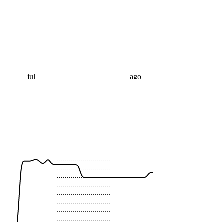
jul
ago
 €
 €
 €
 €
 €
 €
 €
 €
 €