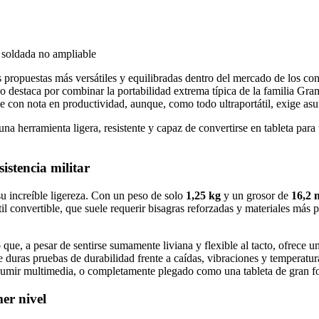
oldada no ampliable
 propuestas más versátiles y equilibradas dentro del mercado de los con
 destaca por combinar la portabilidad extrema típica de la familia Gram
ple con nota en productividad, aunque, como todo ultraportátil, exige a
 una herramienta ligera, resistente y capaz de convertirse en tableta pa
sistencia militar
u increíble ligereza. Con un peso de solo
1,25 kg
y un grosor de
16,2
til convertible, que suele requerir bisagras reforzadas y materiales más pe
o
que, a pesar de sentirse sumamente liviana y flexible al tacto, ofrece u
e duras pruebas de durabilidad frente a caídas, vibraciones y temperatu
onsumir multimedia, o completamente plegado como una tableta de gran f
er nivel