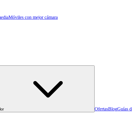
edia
Móviles con mejor cámara
Ofertas
Blog
Guías 
or