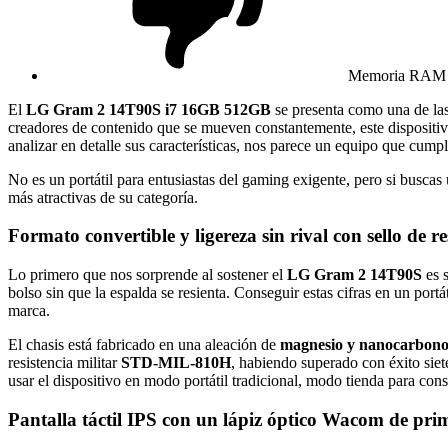
Memoria RAM s
El
LG Gram 2 14T90S i7 16GB 512GB
se presenta como una de las
creadores de contenido que se mueven constantemente, este dispositivo
analizar en detalle sus características, nos parece un equipo que cum
No es un portátil para entusiastas del gaming exigente, pero si buscas
más atractivas de su categoría.
Formato convertible y ligereza sin rival con sello de re
Lo primero que nos sorprende al sostener el
LG Gram 2 14T90S
es s
bolso sin que la espalda se resienta. Conseguir estas cifras en un portá
marca.
El chasis está fabricado en una aleación de
magnesio y nanocarbon
resistencia militar
STD-MIL-810H
, habiendo superado con éxito siet
usar el dispositivo en modo portátil tradicional, modo tienda para c
Pantalla táctil IPS con un lápiz óptico Wacom de prim