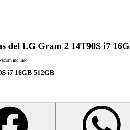
as del
LG Gram 2 14T90S i7 16
 Wacom incluido
90S i7 16GB 512GB