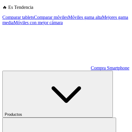
🔥 Es Tendencia
Comparar tablets
Comparar móviles
Móviles gama alta
Mejores gama
media
Móviles con mejor cámara
Compra Smartphone
Productos