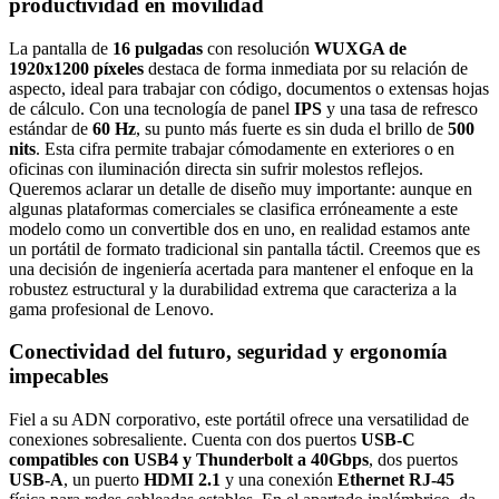
productividad en movilidad
La pantalla de
16 pulgadas
con resolución
WUXGA de
1920x1200 píxeles
destaca de forma inmediata por su relación de
aspecto, ideal para trabajar con código, documentos o extensas hojas
de cálculo. Con una tecnología de panel
IPS
y una tasa de refresco
estándar de
60 Hz
, su punto más fuerte es sin duda el brillo de
500
nits
. Esta cifra permite trabajar cómodamente en exteriores o en
oficinas con iluminación directa sin sufrir molestos reflejos.
Queremos aclarar un detalle de diseño muy importante: aunque en
algunas plataformas comerciales se clasifica erróneamente a este
modelo como un convertible dos en uno, en realidad estamos ante
un portátil de formato tradicional sin pantalla táctil. Creemos que es
una decisión de ingeniería acertada para mantener el enfoque en la
robustez estructural y la durabilidad extrema que caracteriza a la
gama profesional de Lenovo.
Conectividad del futuro, seguridad y ergonomía
impecables
Fiel a su ADN corporativo, este portátil ofrece una versatilidad de
conexiones sobresaliente. Cuenta con dos puertos
USB-C
compatibles con USB4 y Thunderbolt a 40Gbps
, dos puertos
USB-A
, un puerto
HDMI 2.1
y una conexión
Ethernet RJ-45