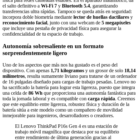
física para redes cableadas estables. En el apartado inalámbrico, da
el salto definitivo a
Wi-Fi 7
y
Bluetooth 5.4
, garantizando
transferencias ultra rápidas. Tampoco se queda atrás en seguridad:
incorpora doble biometría mediante
lector de huellas dactilares
y
reconocimiento facial
, junto con una webcam de
5 megapíxeles
que incluye una pestaña de privacidad física para asegurar la
confidencialidad de tu espacio de trabajo.
Autonomía sobresaliente en un formato
sorprendentemente ligero
Uno de los aspectos que más nos ha gustado es el peso del
dispositivo. Con apenas
1,71 kilogramos
y un grosor de solo
18,14
milímetros
, resulta sumamente liviano para tratarse de un ordenador
de 16 pulgadas diseñado para cargas de trabajo pesadas. Lenovo no
ha sacrificado la batería para lograr esta ligereza, puesto que integra
una celda de
86 Wh
que proporciona una autonomía fantástica para
toda la jornada laboral y es compatible con
carga rápida
. Creemos
que este equilibrio entre ligereza, robustez física y duración de la
batería sitúa a este modelo como un compañero de movilidad
inmejorable para ingenieros, desarrolladores o creadores.
El Lenovo ThinkPad P16s Gen 4 es una estación de
trabajo móvil magnífica que destaca por su equilibrio
entre rendimiento de última generación gracias al