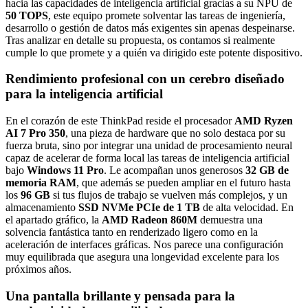
hacia las capacidades de inteligencia artificial gracias a su NPU de
50 TOPS
, este equipo promete solventar las tareas de ingeniería,
desarrollo o gestión de datos más exigentes sin apenas despeinarse.
Tras analizar en detalle su propuesta, os contamos si realmente
cumple lo que promete y a quién va dirigido este potente dispositivo.
Rendimiento profesional con un cerebro diseñado
para la inteligencia artificial
En el corazón de este ThinkPad reside el procesador
AMD Ryzen
AI 7 Pro 350
, una pieza de hardware que no solo destaca por su
fuerza bruta, sino por integrar una unidad de procesamiento neural
capaz de acelerar de forma local las tareas de inteligencia artificial
bajo
Windows 11 Pro
. Le acompañan unos generosos
32 GB de
memoria RAM
, que además se pueden ampliar en el futuro hasta
los
96 GB
si tus flujos de trabajo se vuelven más complejos, y un
almacenamiento
SSD NVMe PCIe de 1 TB
de alta velocidad. En
el apartado gráfico, la
AMD Radeon 860M
demuestra una
solvencia fantástica tanto en renderizado ligero como en la
aceleración de interfaces gráficas. Nos parece una configuración
muy equilibrada que asegura una longevidad excelente para los
próximos años.
Una pantalla brillante y pensada para la