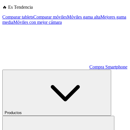
🔥 Es Tendencia
Comparar tablets
Comparar móviles
Móviles gama alta
Mejores gama
media
Móviles con mejor cámara
Compra Smartphone
Productos