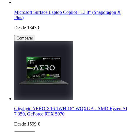
Microsoft Surface Laptop Copilot+ 13.8" (Snapdragon X
Plus)
Desde 1343 €
Comparar
Gigabyte AERO X16 1WH 16" WQXGA - AMD Ryzen AI
7 350, GeForce RTX 5070
Desde 1599 €