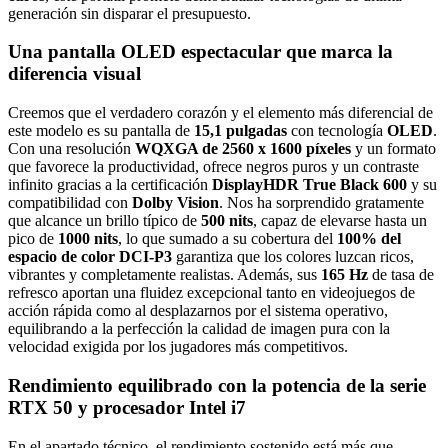
generación sin disparar el presupuesto.
Una pantalla OLED espectacular que marca la
diferencia visual
Creemos que el verdadero corazón y el elemento más diferencial de
este modelo es su pantalla de
15,1 pulgadas
con tecnología
OLED
.
Con una resolución
WQXGA de 2560 x 1600 píxeles
y un formato
que favorece la productividad, ofrece negros puros y un contraste
infinito gracias a la certificación
DisplayHDR True Black 600
y su
compatibilidad con
Dolby Vision
. Nos ha sorprendido gratamente
que alcance un brillo típico de
500 nits
, capaz de elevarse hasta un
pico de
1000 nits
, lo que sumado a su cobertura del
100% del
espacio de color DCI-P3
garantiza que los colores luzcan ricos,
vibrantes y completamente realistas. Además, sus
165 Hz
de tasa de
refresco aportan una fluidez excepcional tanto en videojuegos de
acción rápida como al desplazarnos por el sistema operativo,
equilibrando a la perfección la calidad de imagen pura con la
velocidad exigida por los jugadores más competitivos.
Rendimiento equilibrado con la potencia de la serie
RTX 50 y procesador Intel i7
En el apartado técnico, el rendimiento sostenido está más que