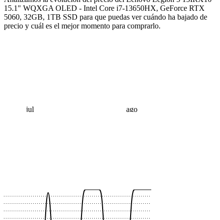
15.1" WQXGA OLED - Intel Core i7-13650HX, GeForce RTX
5060, 32GB, 1TB SSD para que puedas ver cuándo ha bajado de
precio y cuál es el mejor momento para comprarlo.
jul
ago
 €
 €
 €
 €
 €
 €
 €
 €
 €
 €