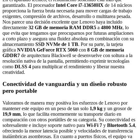
garantizado. El procesador
Intel Core i7-13650HX
de 14 núcleos
proporciona la fuerza bruta necesaria para mover cargas de trabajo
exigentes, compresión de archivos, desarrollo o multitarea pesada.
Nos parece una decisión excelente que Lenovo haya incluido
directamente
32 GB de memoria RAM DDR5
a
4800 MHz
, lo
que evita que tengamos que preocuparnos por futuras ampliaciones
a corto plazo y asegura una fluidez absoluta en combinación con su
almacenamiento
SSD NVMe de 1 TB
. Por su parte, la tarjeta
gráfica
NVIDIA GeForce RTX 5060
con
8 GB de memoria
GDDR7
de arquitectura Blackwell se desenvuelve con soltura a la
resolución nativa de la pantalla, permitiendo exprimir tecnologías
como
DLSS 4
para multiplicar el rendimiento y liberar nuestra
creatividad.
Conectividad de vanguardia y un diseño robusto
pero portable
Valoramos de manera muy positiva los esfuerzos de Lenovo por
mantener este equipo en un peso de tan solo
1,9 kg
y un grosor de
19,9 mm
, lo que facilita enormemente su transporte diario en
comparación con otros portátiles de su categoría. Su conectividad es
sobresaliente e incluye soporte nativo para
Wi-Fi 7
y
Bluetooth 5.4
,
ofreciendo la menor latencia posible y velocidades de transferencia
inalámbricas asombrosas. En cuanto a puertos físicos, el equipo va