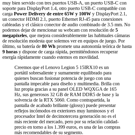
muy bien servido con tres puertos USB-A, un puerto USB-C con
soporte para DisplayPort 1.4, otro puerto USB-C compatible con
carga
Power Delivery de entre 65W y 100W
y DisplayPort 2.1,
un conector HDMI 2.1, puerto Ethernet RJ-45 para conexiones
cableadas y el clásico conector de audio combinado de 3.5 mm. No
podemos dejar de mencionar su webcam con resolución de
5
megapíxeles
, que mejora considerablemente las habituales cámaras
de resolución modesta que solemos ver en equipos de juego. Por
último, su batería de
80 Wh
promete una autonomía teórica de hasta
9 horas
y dispone de carga rápida, permitiéndonos recuperar
energía rápidamente cuando estemos en movilidad.
Creemos que el Lenovo Legion 5 15IRX10 es un
portátil sobresaliente y sumamente equilibrado para
quienes buscan fusionar potencia de juego con una
pantalla impecable para diseño y multimedia. Brilla con
luz propia gracias a su panel OLED WQXGA de 165
Hz, sus generosos 32 GB de RAM DDR5 de base y la
solvencia de la RTX 5060. Como contrapartida, la
pantalla de acabado brillante (glossy) puede presentar
reflejos incómodos en exteriores muy luminosos y el
procesador Intel de decimotercera generación no es el
más reciente del mercado, pero por su relación calidad-
precio en torno a los 1.399 euros, es una de las compras
más recomendables de su segmento.