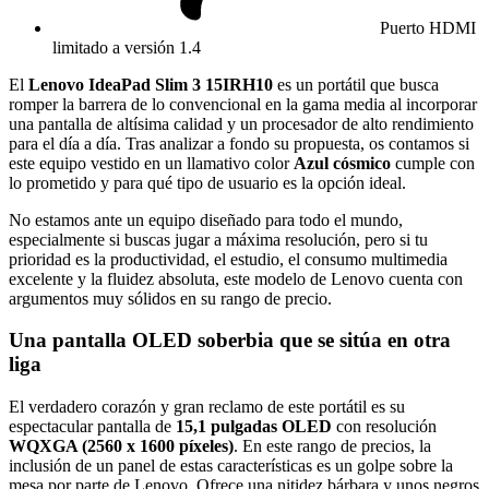
Puerto HDMI
limitado a versión 1.4
El
Lenovo IdeaPad Slim 3 15IRH10
es un portátil que busca
romper la barrera de lo convencional en la gama media al incorporar
una pantalla de altísima calidad y un procesador de alto rendimiento
para el día a día. Tras analizar a fondo su propuesta, os contamos si
este equipo vestido en un llamativo color
Azul cósmico
cumple con
lo prometido y para qué tipo de usuario es la opción ideal.
No estamos ante un equipo diseñado para todo el mundo,
especialmente si buscas jugar a máxima resolución, pero si tu
prioridad es la productividad, el estudio, el consumo multimedia
excelente y la fluidez absoluta, este modelo de Lenovo cuenta con
argumentos muy sólidos en su rango de precio.
Una pantalla OLED soberbia que se sitúa en otra
liga
El verdadero corazón y gran reclamo de este portátil es su
espectacular pantalla de
15,1 pulgadas OLED
con resolución
WQXGA (2560 x 1600 píxeles)
. En este rango de precios, la
inclusión de un panel de estas características es un golpe sobre la
mesa por parte de Lenovo. Ofrece una nitidez bárbara y unos negros