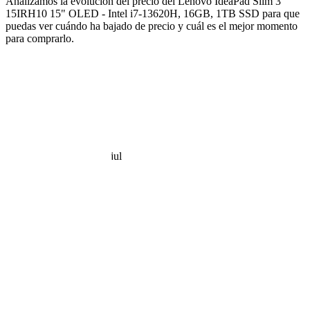
Analizamos la evolución del precio del Lenovo IdeaPad Slim 3
15IRH10 15" OLED - Intel i7-13620H, 16GB, 1TB SSD para que
puedas ver cuándo ha bajado de precio y cuál es el mejor momento
para comprarlo.
jul
 €