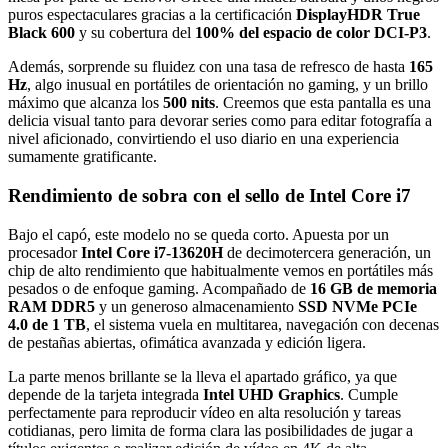
puros espectaculares gracias a la certificación
DisplayHDR True
Black 600
y su cobertura del
100% del espacio de color DCI-P3
.
Además, sorprende su fluidez con una tasa de refresco de hasta
165
Hz
, algo inusual en portátiles de orientación no gaming, y un brillo
máximo que alcanza los
500 nits
. Creemos que esta pantalla es una
delicia visual tanto para devorar series como para editar fotografía a
nivel aficionado, convirtiendo el uso diario en una experiencia
sumamente gratificante.
Rendimiento de sobra con el sello de Intel Core i7
Bajo el capó, este modelo no se queda corto. Apuesta por un
procesador
Intel Core i7-13620H
de decimotercera generación, un
chip de alto rendimiento que habitualmente vemos en portátiles más
pesados o de enfoque gaming. Acompañado de
16 GB de memoria
RAM DDR5
y un generoso almacenamiento
SSD NVMe PCIe
4.0 de 1 TB
, el sistema vuela en multitarea, navegación con decenas
de pestañas abiertas, ofimática avanzada y edición ligera.
La parte menos brillante se la lleva el apartado gráfico, ya que
depende de la tarjeta integrada
Intel UHD Graphics
. Cumple
perfectamente para reproducir vídeo en alta resolución y tareas
cotidianas, pero limita de forma clara las posibilidades de jugar a