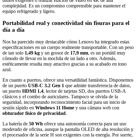
títulos exigentes o realizar edición de vídeo en 4K de alta
complejidad. Es un compromiso comprensible para mantener el
equipo refrigerado y ligero.
Portabilidad real y conectividad sin fisuras para el
día a día
Nos ha parecido muy destacable cómo Lenovo ha integrado estas
especificaciones en un cuerpo realmente transportable. Con un peso
de tan solo
1,49 kg
y un grosor de
17,9 mm
, es un portátil muy
cómodo de llevar en la mochila de un lado a otro. Además,
estéticamente resulta muy atractivo gracias a su acabado en tono
azul.
En cuanto a puertos, ofrece una versatilidad fantástica. Disponemos
de un puerto
USB-C 3.2 Gen 1
que admite transferencia de datos,
un puerto
HDMI 1.4
, lector de tarjetas SD, dos puertos USB-A
clásicos y el combo de auriculares. Tampoco se olvida de la
seguridad, incorporando reconocimiento facial para un inicio de
sesión rápido en
Windows 11 Home
y una cámara web con
obturador físico de privacidad
.
La batería de
50 Wh
ofrece una autonomía correcta para un uso
moderado de oficina, aunque la pantalla OLED de alta resolución y
el procesador de la serie H son exigentes con la energía. Por suerte,