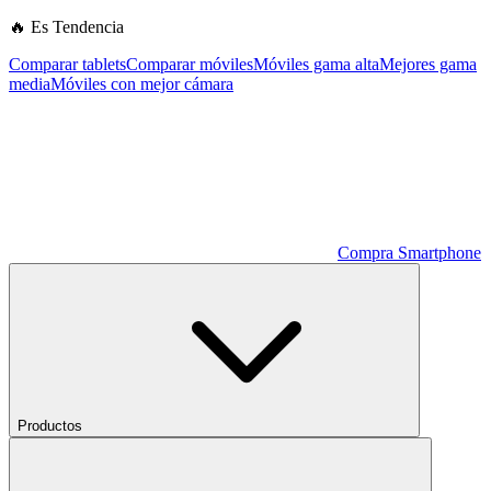
🔥 Es Tendencia
Comparar tablets
Comparar móviles
Móviles gama alta
Mejores gama
media
Móviles con mejor cámara
Compra Smartphone
Productos