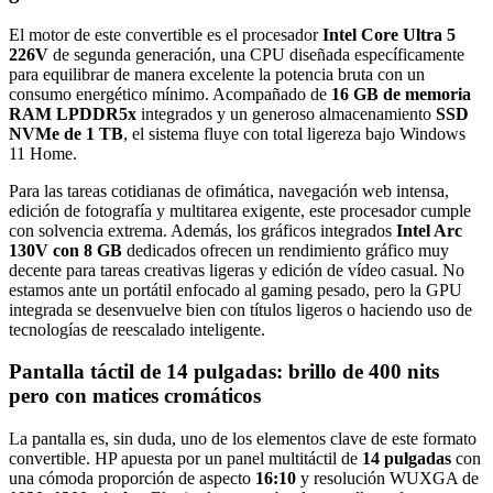
El motor de este convertible es el procesador
Intel Core Ultra 5
226V
de segunda generación, una CPU diseñada específicamente
para equilibrar de manera excelente la potencia bruta con un
consumo energético mínimo. Acompañado de
16 GB de memoria
RAM LPDDR5x
integrados y un generoso almacenamiento
SSD
NVMe de 1 TB
, el sistema fluye con total ligereza bajo Windows
11 Home.
Para las tareas cotidianas de ofimática, navegación web intensa,
edición de fotografía y multitarea exigente, este procesador cumple
con solvencia extrema. Además, los gráficos integrados
Intel Arc
130V con 8 GB
dedicados ofrecen un rendimiento gráfico muy
decente para tareas creativas ligeras y edición de vídeo casual. No
estamos ante un portátil enfocado al gaming pesado, pero la GPU
integrada se desenvuelve bien con títulos ligeros o haciendo uso de
tecnologías de reescalado inteligente.
Pantalla táctil de 14 pulgadas: brillo de 400 nits
pero con matices cromáticos
La pantalla es, sin duda, uno de los elementos clave de este formato
convertible. HP apuesta por un panel multitáctil de
14 pulgadas
con
una cómoda proporción de aspecto
16:10
y resolución WUXGA de