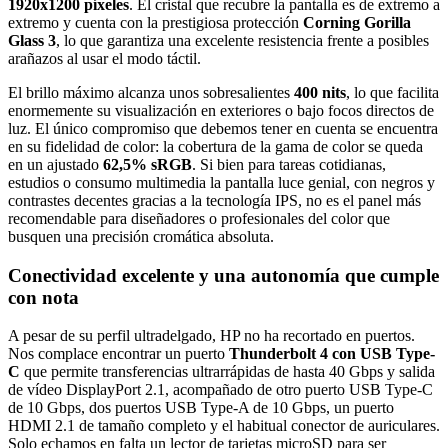
1920x1200 píxeles
. El cristal que recubre la pantalla es de extremo a
extremo y cuenta con la prestigiosa protección
Corning Gorilla
Glass 3
, lo que garantiza una excelente resistencia frente a posibles
arañazos al usar el modo táctil.
El brillo máximo alcanza unos sobresalientes
400 nits
, lo que facilita
enormemente su visualización en exteriores o bajo focos directos de
luz. El único compromiso que debemos tener en cuenta se encuentra
en su fidelidad de color: la cobertura de la gama de color se queda
en un ajustado
62,5% sRGB
. Si bien para tareas cotidianas,
estudios o consumo multimedia la pantalla luce genial, con negros y
contrastes decentes gracias a la tecnología IPS, no es el panel más
recomendable para diseñadores o profesionales del color que
busquen una precisión cromática absoluta.
Conectividad excelente y una autonomía que cumple
con nota
A pesar de su perfil ultradelgado, HP no ha recortado en puertos.
Nos complace encontrar un puerto
Thunderbolt 4 con USB Type-
C
que permite transferencias ultrarrápidas de hasta 40 Gbps y salida
de vídeo DisplayPort 2.1, acompañado de otro puerto USB Type-C
de 10 Gbps, dos puertos USB Type-A de 10 Gbps, un puerto
HDMI 2.1 de tamaño completo y el habitual conector de auriculares.
Solo echamos en falta un lector de tarjetas microSD para ser