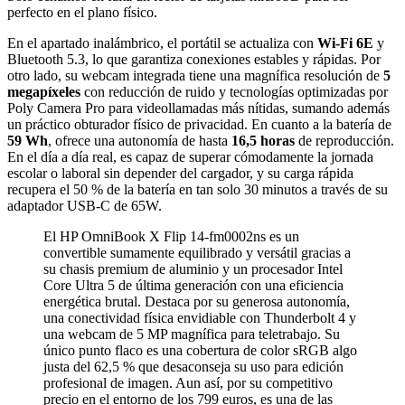
perfecto en el plano físico.
En el apartado inalámbrico, el portátil se actualiza con
Wi-Fi 6E
y
Bluetooth 5.3, lo que garantiza conexiones estables y rápidas. Por
otro lado, su webcam integrada tiene una magnífica resolución de
5
megapíxeles
con reducción de ruido y tecnologías optimizadas por
Poly Camera Pro para videollamadas más nítidas, sumando además
un práctico obturador físico de privacidad. En cuanto a la batería de
59 Wh
, ofrece una autonomía de hasta
16,5 horas
de reproducción.
En el día a día real, es capaz de superar cómodamente la jornada
escolar o laboral sin depender del cargador, y su carga rápida
recupera el 50 % de la batería en tan solo 30 minutos a través de su
adaptador USB-C de 65W.
El HP OmniBook X Flip 14-fm0002ns es un
convertible sumamente equilibrado y versátil gracias a
su chasis premium de aluminio y un procesador Intel
Core Ultra 5 de última generación con una eficiencia
energética brutal. Destaca por su generosa autonomía,
una conectividad física envidiable con Thunderbolt 4 y
una webcam de 5 MP magnífica para teletrabajo. Su
único punto flaco es una cobertura de color sRGB algo
justa del 62,5 % que desaconseja su uso para edición
profesional de imagen. Aun así, por su competitivo
precio en el entorno de los 799 euros, es una de las