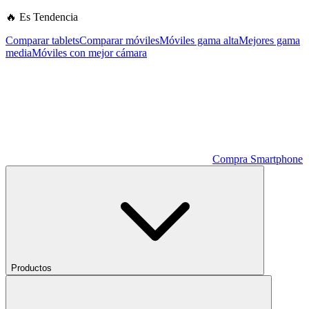
🔥 Es Tendencia
Comparar tablets
Comparar móviles
Móviles gama alta
Mejores gama
media
Móviles con mejor cámara
Compra Smartphone
Productos