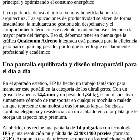
principal y optimizando el consumo energético.
La experiencia de uso diario se ve muy beneficiada por esta
arquitectura. Las aplicaciones de productividad se abren de forma
instantánea, la multitarea se gestiona sin despeinarse y el
comportamiento térmico es excelente, manteniéndose silencioso la
mayor parte del tiempo. Eso sí, debemos tener en cuenta que la
gráfica
Qualcomm Adreno
integrada está pensada para la eficiencia
y no para el gaming pesado, por lo que su enfoque es claramente
profesional y académico.
Una pantalla equilibrada y diseño ultraportátil para
el día a día
En el apartado estético, HP ha hecho un trabajo fantástico para
mantener este portátil en la categoría de los ultraligeros. Con un
grosor de apenas
14,4 mm
y un peso de
1,34 kg
, es un dispositivo
sumamente cómodo de transportar en cualquier mochila o maletín
sin que represente una molestia tras jornadas largas. Su chasis
combina elegancia y resistencia con un acabado en color plata que le
otorga un aspecto muy premium.
Al abrirlo, nos recibe una pantalla de
14 pulgadas
con tecnología
IPS
y una resolución muy nítida de
2240x1400 píxeles
(formato
2.2K). Aunque la tasa de refresco se queda en los tradicionales
60