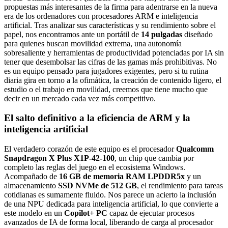
propuestas más interesantes de la firma para adentrarse en la nueva
era de los ordenadores con procesadores ARM e inteligencia
artificial. Tras analizar sus características y su rendimiento sobre el
papel, nos encontramos ante un portátil de
14 pulgadas
diseñado
para quienes buscan movilidad extrema, una autonomía
sobresaliente y herramientas de productividad potenciadas por IA sin
tener que desembolsar las cifras de las gamas más prohibitivas. No
es un equipo pensado para jugadores exigentes, pero si tu rutina
diaria gira en torno a la ofimática, la creación de contenido ligero, el
estudio o el trabajo en movilidad, creemos que tiene mucho que
decir en un mercado cada vez más competitivo.
El salto definitivo a la eficiencia de ARM y la
inteligencia artificial
El verdadero corazón de este equipo es el procesador
Qualcomm
Snapdragon X Plus X1P-42-100
, un chip que cambia por
completo las reglas del juego en el ecosistema Windows.
Acompañado de
16 GB de memoria RAM LPDDR5x
y un
almacenamiento
SSD NVMe de 512 GB
, el rendimiento para tareas
cotidianas es sumamente fluido. Nos parece un acierto la inclusión
de una NPU dedicada para inteligencia artificial, lo que convierte a
este modelo en un
Copilot+ PC
capaz de ejecutar procesos
avanzados de IA de forma local, liberando de carga al procesador