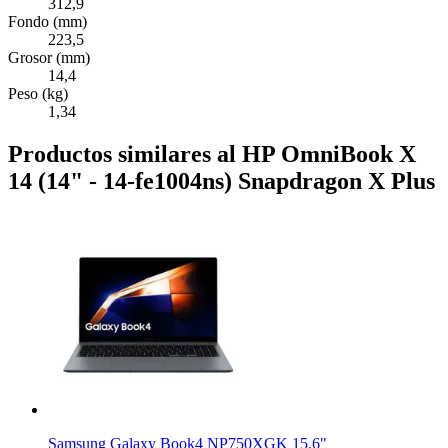
312,9
Fondo (mm)
223,5
Grosor (mm)
14,4
Peso (kg)
1,34
Productos similares al HP OmniBook X
14 (14" - 14-fe1004ns) Snapdragon X Plus
Samsung Galaxy Book4 NP750XGK 15.6"