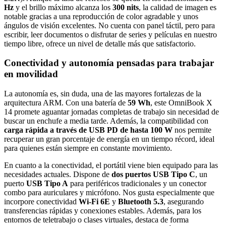
Hz
y el brillo máximo alcanza los
300 nits
, la calidad de imagen es
notable gracias a una reproducción de color agradable y unos
ángulos de visión excelentes. No cuenta con panel táctil, pero para
escribir, leer documentos o disfrutar de series y películas en nuestro
tiempo libre, ofrece un nivel de detalle más que satisfactorio.
Conectividad y autonomía pensadas para trabajar
en movilidad
La autonomía es, sin duda, una de las mayores fortalezas de la
arquitectura ARM. Con una batería de
59 Wh
, este OmniBook X
14 promete aguantar jornadas completas de trabajo sin necesidad de
buscar un enchufe a media tarde. Además, la compatibilidad con
carga rápida a través de USB PD de hasta 100 W
nos permite
recuperar un gran porcentaje de energía en un tiempo récord, ideal
para quienes están siempre en constante movimiento.
En cuanto a la conectividad, el portátil viene bien equipado para las
necesidades actuales. Dispone de
dos puertos USB Tipo C
, un
puerto
USB Tipo A
para periféricos tradicionales y un conector
combo para auriculares y micrófono. Nos gusta especialmente que
incorpore conectividad
Wi-Fi 6E
y
Bluetooth 5.3
, asegurando
transferencias rápidas y conexiones estables. Además, para los
entornos de teletrabajo o clases virtuales, destaca de forma