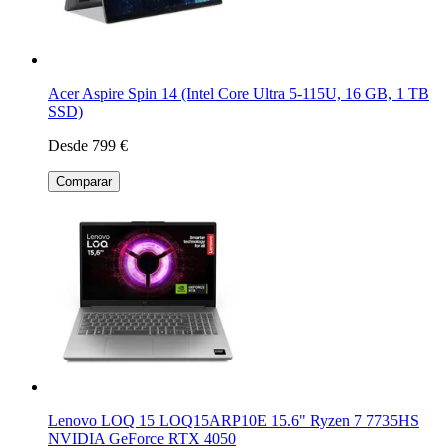
Acer Aspire Spin 14 (Intel Core Ultra 5-115U, 16 GB, 1 TB
SSD)
Desde 799 €
Comparar
Lenovo LOQ 15 LOQ15ARP10E 15.6" Ryzen 7 7735HS
NVIDIA GeForce RTX 4050