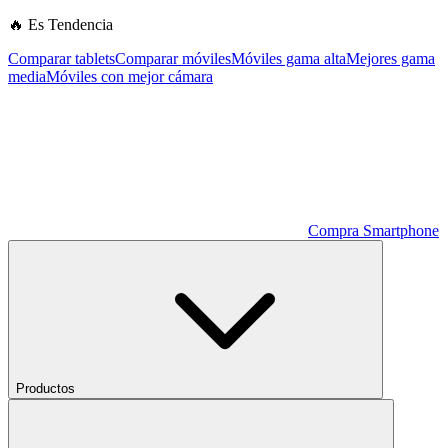
🔥 Es Tendencia
Comparar tablets
Comparar móviles
Móviles gama alta
Mejores gama
media
Móviles con mejor cámara
Compra Smartphone
Productos