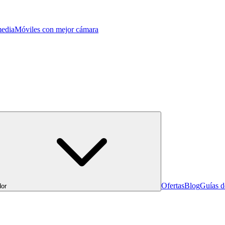
edia
Móviles con mejor cámara
Ofertas
Blog
Guías 
or