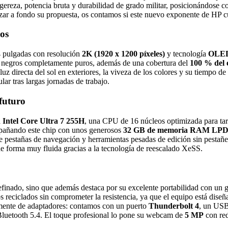
igereza, potencia bruta y durabilidad de grado militar, posicionándose c
lizar a fondo su propuesta, os contamos si este nuevo exponente de HP 
os
14 pulgadas con resolución
2K (1920 x 1200 píxeles)
y tecnología
OLE
con negros completamente puros, además de una cobertura del
100 % del 
uz directa del sol en exteriores, la viveza de los colores y su tiempo d
lar tras largas jornadas de trabajo.
futuro
a
Intel Core Ultra 7 255H
, una CPU de 16 núcleos optimizada para tare
mpañando este chip con unos generosos
32 GB de memoria RAM LP
 de pestañas de navegación y herramientas pesadas de edición sin pestañ
 de forma muy fluida gracias a la tecnología de reescalado XeSS.
refinado, sino que además destaca por su excelente portabilidad con un
os reciclados sin comprometer la resistencia, ya que el equipo está dis
mente de adaptadores: contamos con un puerto
Thunderbolt 4
, un USB
luetooth 5.4. El toque profesional lo pone su webcam de
5 MP
con red