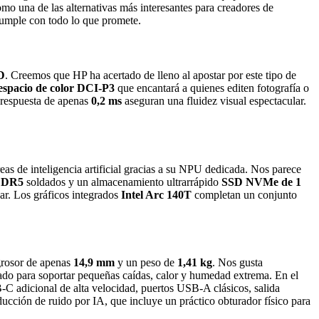
omo una de las alternativas más interesantes para creadores de
cumple con todo lo que promete.
D
. Creemos que HP ha acertado de lleno al apostar por este tipo de
espacio de color DCI-P3
que encantará a quienes editen fotografía o
e respuesta de apenas
0,2 ms
aseguran una fluidez visual espectacular.
as de inteligencia artificial gracias a su NPU dedicada. Nos parece
DDR5
soldados y un almacenamiento ultrarrápido
SSD NVMe de 1
ear. Los gráficos integrados
Intel Arc 140T
completan un conjunto
 grosor de apenas
14,9 mm
y un peso de
1,41 kg
. Nos gusta
eñado para soportar pequeñas caídas, calor y humedad extrema. En el
-C adicional de alta velocidad, puertos USB-A clásicos, salida
ucción de ruido por IA, que incluye un práctico obturador físico para