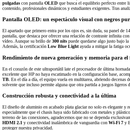
pulgadas
con pantalla
OLED
que busca el equilibrio perfecto entre l
contenido, profesionales dinámicos y estudiantes exigentes. Tras ana
Pantalla OLED: un espectáculo visual con negros pur
El apartado que primero entra por los ojos es, sin duda, su panel de 
pantalla, que destaca por ofrecer una relación de contraste infinita 
vídeo. Aunque su brillo de
300 nits
puede quedarse algo justo bajo la l
Además, la certificación
Low Blue Light
ayuda a mitigar la fatiga ocu
Rendimiento de nueva generación y memoria para el 
En el corazón de este ultraportátil late el procesador de última hornad
excelente que HP no haya escatimado en la configuración base, aco
TB
. En el día a día, el equipo vuela en multitarea, abriendo decenas
solvente que incluso permite alguna que otra partida a juegos ligeros
Construcción robusta y conectividad a la última
El diseño de aluminio en acabado plata glaciar no solo es elegante y 
especialmente que el chasis haya sido fabricado con metales y plástic
terreno de las conexiones, agradecemos que no se dependa exclusiva
HDMI 2.1
y conectividad inalámbrica de vanguardia con
Wi-Fi 7
y B
proteger nuestra privacidad.