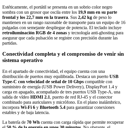
Estéticamente, el portátil se presenta en un sobrio color negro
sombra con un grosor que oscila entre los
19,9 mm en su parte
frontal y los 22,7 mm en la trasera
. Sus
2,42 kg
de peso lo
mantienen en un rango razonable de transporte para un equipo de 16
pulgadas con semejante despliegue de potencia. El teclado incluye
retroiluminación RGB de 4 zonas
y tecnología anti-ghosting para
asegurar que cada pulsación se registre con precisión durante las
partidas.
Conectividad completa y el compromiso de venir sin
sistema operativo
En el apartado de conectividad, el equipo cuenta con una
distribución de puertos muy equilibrada. Destaca un puerto
USB
Type-C con velocidad de señal de 10 Gbps
compatible con
suministro de energía (USB Power Delivery), DisplayPort 1.4 y
carga en apagado, acompañado de tres puertos USB Type-A, una
salida de vídeo
HDMI 2.1
, puerto de red RJ-45 y el conector
combinado para auriculares y micrófono. En el plano inalámbrico,
incorpora
Wi-Fi 6
y
Bluetooth 5.4
para garantizar conexiones
estables y de baja latencia.
La batería de
70 Wh
cuenta con carga rápida que permite recuperar
el
50 % de la energía en unos 30 minutos
. No obstante, el