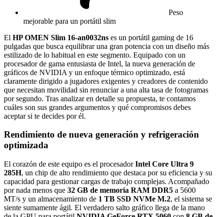
Peso
mejorable para un portátil slim
El
HP OMEN Slim 16-an0032ns
es un portátil gaming de 16
pulgadas que busca equilibrar una gran potencia con un diseño más
estilizado de lo habitual en este segmento. Equipado con un
procesador de gama entusiasta de Intel, la nueva generación de
gráficos de NVIDIA y un enfoque térmico optimizado, está
claramente dirigido a jugadores exigentes y creadores de contenido
que necesitan movilidad sin renunciar a una alta tasa de fotogramas
por segundo. Tras analizar en detalle su propuesta, te contamos
cuáles son sus grandes argumentos y qué compromisos debes
aceptar si te decides por él.
Rendimiento de nueva generación y refrigeración
optimizada
El corazón de este equipo es el procesador
Intel Core Ultra 9
285H
, un chip de alto rendimiento que destaca por su eficiencia y su
capacidad para gestionar cargas de trabajo complejas. Acompañado
por nada menos que
32 GB de memoria RAM DDR5
a 5600
MT/s y un almacenamiento de
1 TB SSD NVMe M.2
, el sistema se
siente sumamente ágil. El verdadero salto gráfico llega de la mano
de la GPU para portátil
NVIDIA GeForce RTX 5060
con
8 GB de