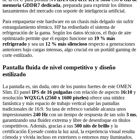
memoria GDDR7 dedicada
, preparada para exprimir los últimos
lanzamientos del mercado con soporte de inteligencia artificial.
Para empaquetar este hardware en un chasis más delgado sin sufrir
estrangulamiento térmico, HP ha rediseñado el sistema de
refrigeración de la gama. Según los datos técnicos, el flujo de aire
optimizado permite que el equipo funcione un
19 % más
refrigerado
y sea un
12 % más silencioso
respecto a generaciones
anteriores bajo cargas intensas, algo crucial en un portátil gaming de
corte estilizado.
Pantalla fluida de nivel competitivo y diseño
estilizado
La pantalla es, sin duda, otro de los puntos fuertes de este OMEN
Slim. El panel
IPS de 16 pulgadas
con relación de aspecto
16:10
y
resolución
WQXGA (2560 x 1600 píxeles)
ofrece una nitidez
fantástica y más espacio de trabajo vertical que las pantallas
tradicionales de 16:9. Su tasa de refresco variable alcanza unos
impresionantes
240 Hz
con un tiempo de respuesta de tan solo
3 ms
,
garantizando una fluidez extrema y libre de desenfoque en títulos
competitivos. Además, gracias a sus
500 nits de brillo
y la
certificación Eyesafe contra la luz azul, la experiencia visual resulta
cómoda y vívida incluso en exteriores o entornos muy iluminados.