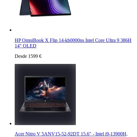
HP OmniBook X Flip 14-kb0000ns Intel Core Ultra 9 386H
14" OLED
Desde 1599 €
Acer Nitro V 5ANV15-52-92DT 15.6" - Intel i9-13900H,