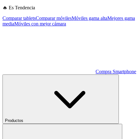
🔥 Es Tendencia
Comparar tablets
Comparar móviles
Móviles gama alta
Mejores gama
media
Móviles con mejor cámara
Compra Smartphone
Productos