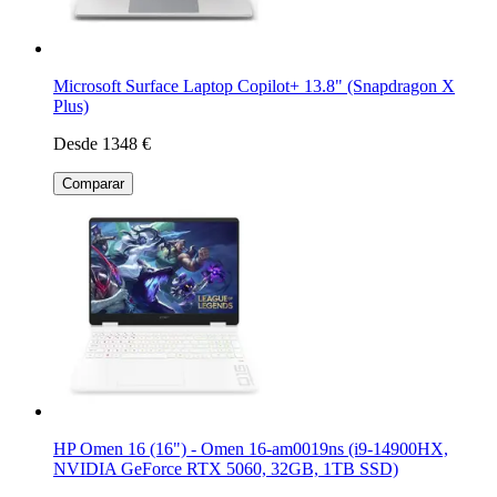
Microsoft Surface Laptop Copilot+ 13.8" (Snapdragon X
Plus)
Desde 1348 €
Comparar
HP Omen 16 (16") - Omen 16-am0019ns (i9-14900HX,
NVIDIA GeForce RTX 5060, 32GB, 1TB SSD)