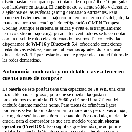
diseño bastante compacto para tratarse de un portátil de 16 pulgadas
con hardware entusiasta. El chasis negro se siente sólido y elegante,
alejándose de las estéticas gaming demasiado estridentes. Para
mantener las temperaturas bajo control en un cuerpo más delgado, la
marca recurre a su tecnología de refrigeración OMEN Tempest
Cooling. Aunque el sistema es eficaz y evita el estrangulamiento
térmico extremo bajo carga pesada, los ventiladores se hacen notar
con un nivel de ruido elevado cuando jugamos. En conectividad,
disponemos de
Wi-Fi 6
y
Bluetooth 5.4
, ofreciendo conexiones
inalámbricas estables, aunque hubiéramos agradecido la inclusión
directa de Wi-Fi 7 para estar totalmente preparados para el futuro de
las redes domésticas.
Autonomía moderada y un detalle clave a tener en
cuenta antes de comprar
La batería de este portátil tiene una capacidad de
70 Wh
, una cifra
razonable para su grosor, pero que se queda algo justa si
pretendemos exprimir la RTX 5060 y el Core Ultra 7 fuera del
enchufe durante muchas horas. Para tareas de ofimática ligera
podremos salvar la jornada con brillo moderado, pero si vas a jugar,
el cargador será tu compañero inseparable. Por otro lado, un detalle
crucial para el comprador es que este modelo viene
sin sistema
operativo (FreeDOS)
. Esto significa que tendrás que adquirir e
instalar la licencia de Windows por tu cuenta antes de empezar a