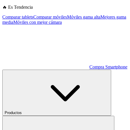
🔥 Es Tendencia
Comparar tablets
Comparar móviles
Móviles gama alta
Mejores gama
media
Móviles con mejor cámara
Compra Smartphone
Productos