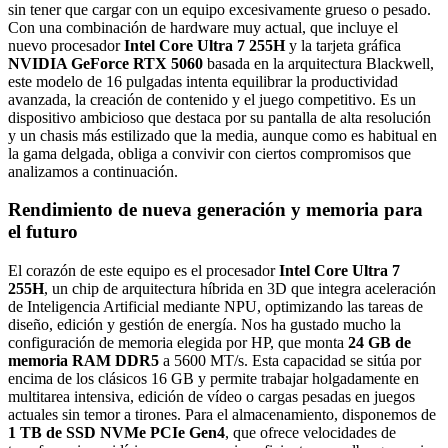
sin tener que cargar con un equipo excesivamente grueso o pesado.
Con una combinación de hardware muy actual, que incluye el
nuevo procesador
Intel Core Ultra 7 255H
y la tarjeta gráfica
NVIDIA GeForce RTX 5060
basada en la arquitectura Blackwell,
este modelo de 16 pulgadas intenta equilibrar la productividad
avanzada, la creación de contenido y el juego competitivo. Es un
dispositivo ambicioso que destaca por su pantalla de alta resolución
y un chasis más estilizado que la media, aunque como es habitual en
la gama delgada, obliga a convivir con ciertos compromisos que
analizamos a continuación.
Rendimiento de nueva generación y memoria para
el futuro
El corazón de este equipo es el procesador
Intel Core Ultra 7
255H
, un chip de arquitectura híbrida en 3D que integra aceleración
de Inteligencia Artificial mediante NPU, optimizando las tareas de
diseño, edición y gestión de energía. Nos ha gustado mucho la
configuración de memoria elegida por HP, que monta
24 GB de
memoria RAM DDR5
a 5600 MT/s. Esta capacidad se sitúa por
encima de los clásicos 16 GB y permite trabajar holgadamente en
multitarea intensiva, edición de vídeo o cargas pesadas en juegos
actuales sin temor a tirones. Para el almacenamiento, disponemos de
1 TB de SSD NVMe PCIe Gen4
, que ofrece velocidades de