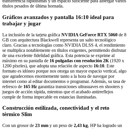
transferencia rapidísimas y un espacio suficiente para albergar varios
títulos pesados de última hornada.
Gráficos avanzados y pantalla 16:10 ideal para
trabajar y jugar
La inclusión de la tarjeta gráfica
NVIDIA GeForce RTX 5060
de 8
GB con arquitectura Blackwell representa un salto tecnológico
claro. Gracias a tecnologías como NVIDIA DLSS 4, el rendimiento
se multiplica notablemente en títulos exigentes, permitiendo disfrutar
de una excelente fidelidad gráfica. Esta potencia se exprime al
máximo en su pantalla de
16 pulgadas con resolución 2K
(1920 x
1200 píxeles), que adopta una relación de aspecto
16:10
. Este
formato es idóneo porque nos otorga un mayor espacio vertical, algo
que agradecemos enormemente tanto a la hora de navegar por
internet como al editar documentos o programar. Además, su tasa de
refresco de
165 Hz
garantiza transiciones ultrasuaves en shooters y
juegos de acción rápida, mientras que el acabado antirreflejos
cumple de forma impecable en estancias iluminadas.
Construcción estilizada, conectividad y el reto
térmico Slim
Con un grosor de
23 mm
y un peso de
2,43 kg
, HP ha logrado un