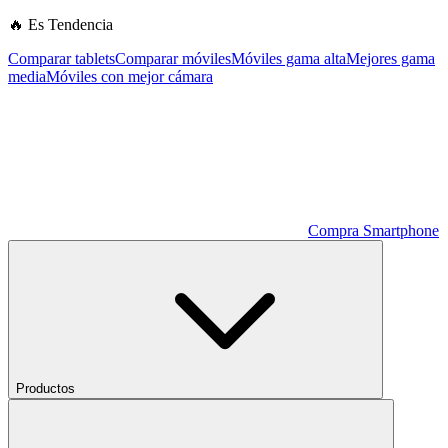
🔥 Es Tendencia
Comparar tablets
Comparar móviles
Móviles gama alta
Mejores gama
media
Móviles con mejor cámara
Compra Smartphone
Productos