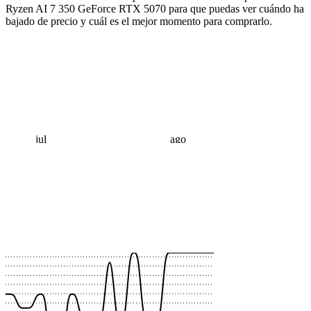
Ryzen AI 7 350 GeForce RTX 5070 para que puedas ver cuándo ha
bajado de precio y cuál es el mejor momento para comprarlo.
jul
ago
 €
 €
 €
 €
 €
 €
 €
 €
 €
 €
 €