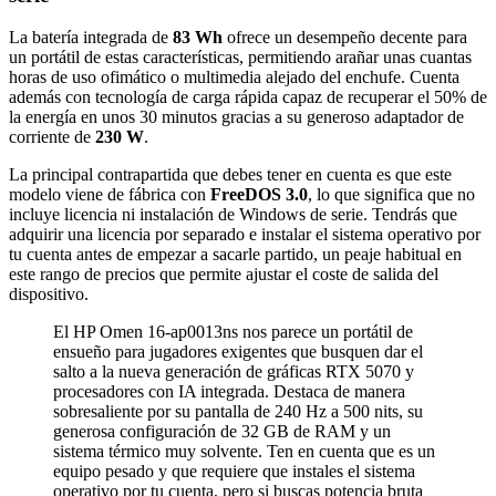
La batería integrada de
83 Wh
ofrece un desempeño decente para
un portátil de estas características, permitiendo arañar unas cuantas
horas de uso ofimático o multimedia alejado del enchufe. Cuenta
además con tecnología de carga rápida capaz de recuperar el 50% de
la energía en unos 30 minutos gracias a su generoso adaptador de
corriente de
230 W
.
La principal contrapartida que debes tener en cuenta es que este
modelo viene de fábrica con
FreeDOS 3.0
, lo que significa que no
incluye licencia ni instalación de Windows de serie. Tendrás que
adquirir una licencia por separado e instalar el sistema operativo por
tu cuenta antes de empezar a sacarle partido, un peaje habitual en
este rango de precios que permite ajustar el coste de salida del
dispositivo.
El HP Omen 16-ap0013ns nos parece un portátil de
ensueño para jugadores exigentes que busquen dar el
salto a la nueva generación de gráficas RTX 5070 y
procesadores con IA integrada. Destaca de manera
sobresaliente por su pantalla de 240 Hz a 500 nits, su
generosa configuración de 32 GB de RAM y un
sistema térmico muy solvente. Ten en cuenta que es un
equipo pesado y que requiere que instales el sistema
operativo por tu cuenta, pero si buscas potencia bruta