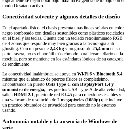
lógicamente se dejan notar bajo máxima exigencia de trabajo con el
modo Desatado activo.
Conectividad solvente y algunos detalles de diseño
En el apartado físico, el chasis presenta unas líneas sobrias en color
negro sombreado con detalles sostenibles como plásticos reciclados
en el bisel y las teclas. Cuenta con un teclado retroiluminado RGB
de 4 zonas que responde muy bien gracias a la tecnología anti-
ghosting. Con un peso de
2,43 kg
y un grosor de
25,4 mm
en su
parte trasera, no es el portátil más cómodo para llevar a diario en la
mochila, pero se mantiene en los estándares lógicos de su categoría
de rendimiento.
La conectividad inalámbrica se apoya en
Wi-Fi 6
y
Bluetooth 5.4
,
mientras que el abanico de puertos físicos es completísimo.
Encontramos un puerto
USB Type-C con DisplayPort 1.4 y
suministro de energía
, tres puertos USB Type-A de alta velocidad,
salida
HDMI 2.1
, puerto de red RJ-45 para conexiones estables y
una webcam de resolución de
2 megapíxeles (1080p)
que incluye
un práctico obturador de privacidad para cuando no la estemos
usando.
Autonomía notable y la ausencia de Windows de
serie