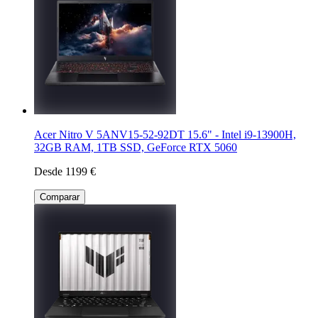
Acer Nitro V 5ANV15-52-92DT 15.6" - Intel i9-13900H,
32GB RAM, 1TB SSD, GeForce RTX 5060
Desde 1199 €
Comparar