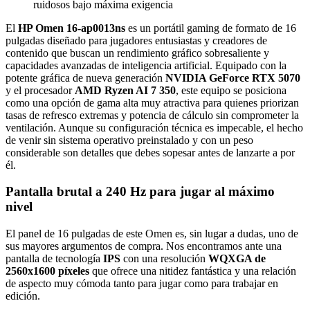
ruidosos bajo máxima exigencia
El
HP Omen 16-ap0013ns
es un portátil gaming de formato de 16
pulgadas diseñado para jugadores entusiastas y creadores de
contenido que buscan un rendimiento gráfico sobresaliente y
capacidades avanzadas de inteligencia artificial. Equipado con la
potente gráfica de nueva generación
NVIDIA GeForce RTX 5070
y el procesador
AMD Ryzen AI 7 350
, este equipo se posiciona
como una opción de gama alta muy atractiva para quienes priorizan
tasas de refresco extremas y potencia de cálculo sin comprometer la
ventilación. Aunque su configuración técnica es impecable, el hecho
de venir sin sistema operativo preinstalado y con un peso
considerable son detalles que debes sopesar antes de lanzarte a por
él.
Pantalla brutal a 240 Hz para jugar al máximo
nivel
El panel de 16 pulgadas de este Omen es, sin lugar a dudas, uno de
sus mayores argumentos de compra. Nos encontramos ante una
pantalla de tecnología
IPS
con una resolución
WQXGA de
2560x1600 píxeles
que ofrece una nitidez fantástica y una relación
de aspecto muy cómoda tanto para jugar como para trabajar en
edición.