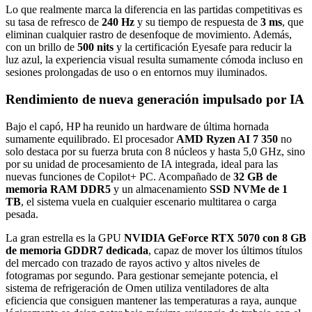
Lo que realmente marca la diferencia en las partidas competitivas es
su tasa de refresco de
240 Hz
y su tiempo de respuesta de
3 ms
, que
eliminan cualquier rastro de desenfoque de movimiento. Además,
con un brillo de
500 nits
y la certificación Eyesafe para reducir la
luz azul, la experiencia visual resulta sumamente cómoda incluso en
sesiones prolongadas de uso o en entornos muy iluminados.
Rendimiento de nueva generación impulsado por IA
Bajo el capó, HP ha reunido un hardware de última hornada
sumamente equilibrado. El procesador
AMD Ryzen AI 7 350
no
solo destaca por su fuerza bruta con 8 núcleos y hasta 5,0 GHz, sino
por su unidad de procesamiento de IA integrada, ideal para las
nuevas funciones de Copilot+ PC. Acompañado de
32 GB de
memoria RAM DDR5
y un almacenamiento
SSD NVMe de 1
TB
, el sistema vuela en cualquier escenario multitarea o carga
pesada.
La gran estrella es la GPU
NVIDIA GeForce RTX 5070 con 8 GB
de memoria GDDR7 dedicada
, capaz de mover los últimos títulos
del mercado con trazado de rayos activo y altos niveles de
fotogramas por segundo. Para gestionar semejante potencia, el
sistema de refrigeración de Omen utiliza ventiladores de alta
eficiencia que consiguen mantener las temperaturas a raya, aunque