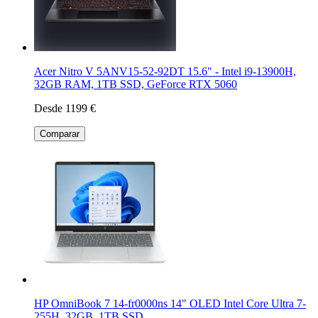
Acer Nitro V 5ANV15-52-92DT 15.6" - Intel i9-13900H,
32GB RAM, 1TB SSD, GeForce RTX 5060
Desde 1199 €
Comparar
HP OmniBook 7 14-fr0000ns 14" OLED Intel Core Ultra 7-
255H, 32GB, 1TB SSD