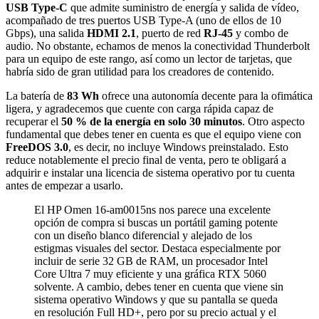
USB Type-C
que admite suministro de energía y salida de vídeo,
acompañado de tres puertos USB Type-A (uno de ellos de 10
Gbps), una salida
HDMI 2.1
, puerto de red
RJ-45
y combo de
audio. No obstante, echamos de menos la conectividad Thunderbolt
para un equipo de este rango, así como un lector de tarjetas, que
habría sido de gran utilidad para los creadores de contenido.
La batería de
83 Wh
ofrece una autonomía decente para la ofimática
ligera, y agradecemos que cuente con carga rápida capaz de
recuperar el
50 % de la energía en solo 30 minutos
. Otro aspecto
fundamental que debes tener en cuenta es que el equipo viene con
FreeDOS 3.0
, es decir, no incluye Windows preinstalado. Esto
reduce notablemente el precio final de venta, pero te obligará a
adquirir e instalar una licencia de sistema operativo por tu cuenta
antes de empezar a usarlo.
El HP Omen 16-am0015ns nos parece una excelente
opción de compra si buscas un portátil gaming potente
con un diseño blanco diferencial y alejado de los
estigmas visuales del sector. Destaca especialmente por
incluir de serie 32 GB de RAM, un procesador Intel
Core Ultra 7 muy eficiente y una gráfica RTX 5060
solvente. A cambio, debes tener en cuenta que viene sin
sistema operativo Windows y que su pantalla se queda
en resolución Full HD+, pero por su precio actual y el