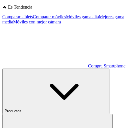
🔥 Es Tendencia
Comparar tablets
Comparar móviles
Móviles gama alta
Mejores gama
media
Móviles con mejor cámara
Compra Smartphone
Productos