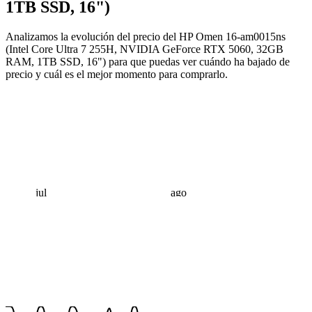
1TB SSD, 16")
Analizamos la evolución del precio del HP Omen 16-am0015ns
(Intel Core Ultra 7 255H, NVIDIA GeForce RTX 5060, 32GB
RAM, 1TB SSD, 16") para que puedas ver cuándo ha bajado de
precio y cuál es el mejor momento para comprarlo.
jul
ago
 €
 €
 €
 €
 €
 €