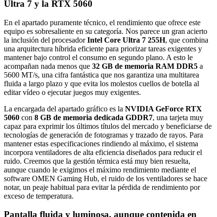
Ultra 7 y la RTX 5060
En el apartado puramente técnico, el rendimiento que ofrece este
equipo es sobresaliente en su categoría. Nos parece un gran acierto
la inclusión del procesador
Intel Core Ultra 7 255H
, que combina
una arquitectura híbrida eficiente para priorizar tareas exigentes y
mantener bajo control el consumo en segundo plano. A esto le
acompañan nada menos que
32 GB de memoria RAM DDR5
a
5600 MT/s, una cifra fantástica que nos garantiza una multitarea
fluida a largo plazo y que evita los molestos cuellos de botella al
editar vídeo o ejecutar juegos muy exigentes.
La encargada del apartado gráfico es la
NVIDIA GeForce RTX
5060
con
8 GB de memoria dedicada GDDR7
, una tarjeta muy
capaz para exprimir los últimos títulos del mercado y beneficiarse de
tecnologías de generación de fotogramas y trazado de rayos. Para
mantener estas especificaciones rindiendo al máximo, el sistema
incorpora ventiladores de alta eficiencia diseñados para reducir el
ruido. Creemos que la gestión térmica está muy bien resuelta,
aunque cuando le exigimos el máximo rendimiento mediante el
software OMEN Gaming Hub, el ruido de los ventiladores se hace
notar, un peaje habitual para evitar la pérdida de rendimiento por
exceso de temperatura.
Pantalla fluida y luminosa, aunque contenida en