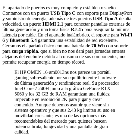
El apartado de puertos es muy completo y está bien resuelto.
Contamos con un puerto
USB Tipo C
con soporte para DisplayPort
y suministro de energía, además de tres puertos
USB Tipo A
de alta
velocidad, un puerto
HDMI 2.1
para conectar pantallas externas de
última generación y una toma física
RJ-45
para asegurar la mínima
latencia por cable. En el apartado inalámbrico, el soporte para
Wi-Fi
6
y
Bluetooth 5.4
garantiza una estabilidad de red excelente.
Cerramos el apartado físico con una batería de
70 Wh
con soporte
para
carga rápida
, que si bien no nos dará para jornadas enteras
alejados del enchufe debido al consumo de sus componentes, nos
permite recuperar energía en tiempo récord.
El HP OMEN 16-am0013ns nos parece un portátil
gaming sobresaliente por su equilibrio entre hardware
de última generación y rendimiento real. Su procesador
Intel Core 7 240H junto a la gráfica GeForce RTX
5060 y los 32 GB de RAM garantizan una fluidez
impecable en resolución 2K para jugar y crear
contenido. Aunque debemos asumir que viene sin
sistema operativo y que sus 2,43 kg limitan su uso en
movilidad constante, es una de las opciones más
recomendables del mercado para quienes buscan
potencia bruta, longevidad y una pantalla de gran
calidad.