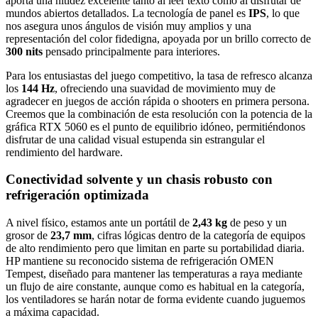
aporta una nitidez excelente tanto al leer texto como al disfrutar de
mundos abiertos detallados. La tecnología de panel es
IPS
, lo que
nos asegura unos ángulos de visión muy amplios y una
representación del color fidedigna, apoyada por un brillo correcto de
300 nits
pensado principalmente para interiores.
Para los entusiastas del juego competitivo, la tasa de refresco alcanza
los
144 Hz
, ofreciendo una suavidad de movimiento muy de
agradecer en juegos de acción rápida o shooters en primera persona.
Creemos que la combinación de esta resolución con la potencia de la
gráfica RTX 5060 es el punto de equilibrio idóneo, permitiéndonos
disfrutar de una calidad visual estupenda sin estrangular el
rendimiento del hardware.
Conectividad solvente y un chasis robusto con
refrigeración optimizada
A nivel físico, estamos ante un portátil de
2,43 kg
de peso y un
grosor de
23,7 mm
, cifras lógicas dentro de la categoría de equipos
de alto rendimiento pero que limitan en parte su portabilidad diaria.
HP mantiene su reconocido sistema de refrigeración OMEN
Tempest, diseñado para mantener las temperaturas a raya mediante
un flujo de aire constante, aunque como es habitual en la categoría,
los ventiladores se harán notar de forma evidente cuando juguemos
a máxima capacidad.