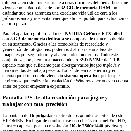
diferencia en este modelo frente a otras opciones del mercado es que
viene acompañado de serie por
32 GB de memoria RAM
, un
estándar que nos garantiza una excelente vida útil de cara a los
próximos años y nos evita tener que abrir el portátil para actualizarlo
a corto plazo.
Para el apartado gráfico, la tarjeta
NVIDIA GeForce RTX 5060
con
8 GB de memoria dedicada
se comporta de manera soberbia
en su segmento. Gracias a las tecnologías de reescalado y
generación de fotogramas, podemos disfrutar de una tasa de
imágenes por segundo muy alta en títulos modernos. Todo este
conjunto se apoya en un almacenamiento
SSD NVMe de 1 TB
,
espacio más que suficiente para albergar varios juegos triple A y
herramientas de trabajo pesado. Eso sí, debemos tener muy en
cuenta que este modelo viene
sin sistema operativo
, por lo que
tendremos que realizar la instalación de Windows por nuestra cuenta
antes de poder empezar a exprimirlo.
Pantalla IPS de alta resolución para jugar y
trabajar con total precisión
La pantalla de
16 pulgadas
es otro de los grandes aciertos de este
HP OMEN. En lugar de conformarse con el clásico panel Full HD,
la marca apuesta por una resolución
2K de 2560x1440 píxeles
, que