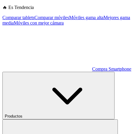
🔥 Es Tendencia
Comparar tablets
Comparar móviles
Móviles gama alta
Mejores gama
media
Móviles con mejor cámara
Compra Smartphone
Productos