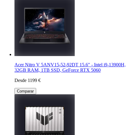
Acer Nitro V 5ANV15-52-92DT 15.6" - Intel i9-13900H,
32GB RAM, 1TB SSD, GeForce RTX 5060
Desde 1199 €
Comparar