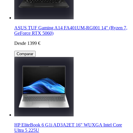
ASUS TUF Gaming A14 FA401UM-RG001 14" (Ryzen 7,
GeForce RTX 5060)
Desde 1399 €
Comparar
HP EliteBook 6 G1i AD3A2ET 16" WUXGA Intel Core
Ultra 5 225U