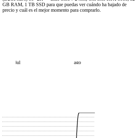
GB RAM, 1 TB SSD para que puedas ver cuándo ha bajado de
precio y cuál es el mejor momento para comprarlo.
jul
ago
 €
 €
 €
 €
 €
 €
 €
 €
 €
 €