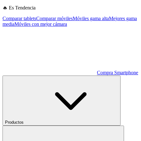
🔥 Es Tendencia
Comparar tablets
Comparar móviles
Móviles gama alta
Mejores gama
media
Móviles con mejor cámara
Compra Smartphone
Productos