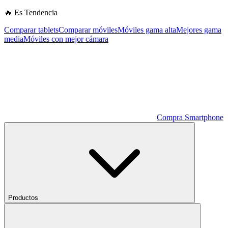
🔥 Es Tendencia
Comparar tablets
Comparar móviles
Móviles gama alta
Mejores gama
media
Móviles con mejor cámara
Compra Smartphone
Productos