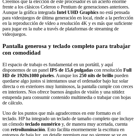
Creemos que la elección de este procesador es un acierto enorme
frente a los clásicos Celeron o Pentium de generaciones anteriores.
Aunque la gráfica integrada
Intel UHD Graphics
no está pensada
para videojuegos de última generación en local, rinde a la perfección
en la reproducción de vídeo a resolución 4K y es más que suficiente
para jugar en la nube a través de plataformas de streaming de
videojuegos.
Pantalla generosa y teclado completo para trabajar
con comodidad
El espacio de trabajo es fundamental en un portátil, y aquí
disponemos de un panel
IPS de 15,6 pulgadas
con resolución
Full
HD de 1920x1080 píxeles
. Aunque los
250 nits de brillo
pueden
quedarse algo justos si intentamos usar el ordenador bajo luz solar
directa o en exteriores muy luminosos, la pantalla cumple con creces
en interiores. Nos ofrece buenos ángulos de visión y una nitidez
estupenda para consumir contenido multimedia o trabajar con hojas
de cálculo.
Uno de los puntos que más agradecemos en este formato es el
teclado. HP ha integrado un teclado de tamaño completo que incluye
un cómodo
teclado numérico
y, de manera muy acertada, cuenta
con
retroiluminación
. Esto facilita enormemente la escritura en
entornos de baja luz, un detalle premium que no siempre se ve en