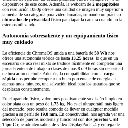
dispositivos de este coste. Además, la webcam de
2 megapíxeles
con resolución 1080p ofrece una calidad de imagen muy superior a
la media de su categoría para videollamadas, sumando un práctico
obturador de privacidad físico
para tapar la cámara cuando no la
estemos utilizando.
Autonomía sobresaliente y un equipamiento físico
muy cuidado
La eficiencia de ChromeOS unida a una batería de
58 Wh
nos
ofrece una autonomía teórica de hasta
13,25 horas
, lo que en un
escenario de uso real mixto se traduce fácilmente en completar una
jornada entera de trabajo o clases de unas 8 o 9 horas sin necesidad
de buscar un enchufe. Además, la compatibilidad con la
carga
rápida
nos permite recuperar un buen porcentaje de energía en
apenas unos minutos, una salvación ideal para los usuarios que se
desplazan constantemente.
En el apartado físico, valoramos positivamente su diseño limpio en
color plata con un peso de
1.73 kg
. No es el ultraportátil más ligero
del mercado, pero resulta cómodo de llevar en cualquier mochila
gracias a su perfil de
19,8 mm
. En conectividad, nos agrada ver una
selección de puertos moderna y funcional con
dos puertos USB
Tipo C
que admiten salida de vídeo DisplayPort 1.4 y entrega de