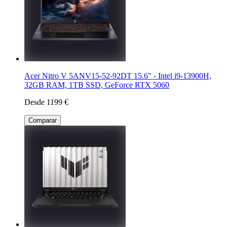
Acer Nitro V 5ANV15-52-92DT 15.6" - Intel i9-13900H,
32GB RAM, 1TB SSD, GeForce RTX 5060
Desde 1199 €
Comparar