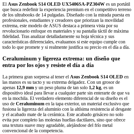
El
Asus Zenbook S14 OLED UX5406SA-PZ304W
es un portátil
que busca redefinir la experiencia premium en el competitivo terreno
de los ultrabooks de 14 pulgadas. Diseñado con la mirada puesta en
profesionales, estudiantes y creadores que priorizan la movilidad
extrema, este modelo de ASUS destaca a primera vista por su
revolucionario enfoque en materiales y su pantalla táctil de máxima
fidelidad. Tras analizar detalladamente su hoja técnica y sus
características diferenciales, evaluamos si este equipo cumple con
todo lo que promete y si realmente justifica su precio en el día a día.
Ceraluminum y ligereza extrema: un diseño que
entra por los ojos y resiste el día a día
La primera gran sorpresa al tener el
Asus Zenbook S14 OLED
en
las manos es su tacto y su extrema delgadez. Con un grosor de
apenas
12,9 mm
y un peso pluma de tan solo
1,2 kg
, es un
dispositivo ideal para llevar a cualquier parte sin enterarte de que va
en la mochila. El verdadero elemento diferencial de su diseño es el
uso de
Ceraluminum
en la tapa exterior, un material exclusivo que
fusiona la ligereza del aluminio con la altísima resistencia al desgaste
y el acabado mate de la cerámica. Este acabado grisáceo no solo
evita por completo las molestas huellas dactilares, sino que ofrece
una textura suave muy agradable, alejándose del frío metal
convencional de la competencia.