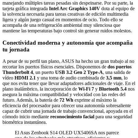
manejando múltiples tareas pesadas sin despeinarse. Por su parte, la
tarjeta gráfica integrada
Intel Arc Graphics 140V
dota al equipo de
la solvencia necesaria para tareas creativas de edición multimedia
ligera y algún juego casual en momentos de ocio. Todo ello se
acompaña de una refrigeración ambiental muy silenciosa que
mantiene las temperaturas bajo control sin generar ruidos molestos.
Conectividad moderna y autonomía que acompaña
tu jornada
A pesar de su perfil tan plano, ASUS ha hecho un gran trabajo al no
recortar los puertos físicos esenciales. Disponemos de
dos puertos
Thunderbolt 4
, un puerto
USB 3.2 Gen 2 Type-A
, una salida de
vídeo
HDMI 2.1
y una toma de audio combinada de
3,5 mm
, lo
que nos evita tener que llevar adaptadores adicionales de viaje. En el
plano inalámbrico, la incorporación de
Wi-Fi 7
y
Bluetooth 5.4
nos
asegura la máxima compatibilidad y velocidad con las redes del
futuro. Además, la batería de
72 Wh
exprime al máximo la
eficiencia del procesador para ofrecer una autonomía sobresaliente
capaz de cubrir una jornada de trabajo convencional, apoyada en el
cómodo inicio mediante
reconocimiento facial
para una seguridad
biométrica instantánea.
El Asus Zenbook S14 OLED UX5406SA nos parece