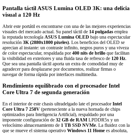
Pantalla táctil ASUS Lumina OLED 3K: una delicia
visual a 120 Hz
Abrir este portátil es encontrarse con una de las mejores experiencias
visuales del mercado actual. Su panel táctil de
14 pulgadas
emplea
la reputada tecnología
ASUS Lumina OLED
bajo una espectacular
resolución
3K (2880x1800 píxeles)
. Los beneficios del OLED se
aprecian al instante: un contraste infinito, negros puros y una viveza
de color espectacular, respaldada por
400 nits de brillo
que facilitan
la visibilidad en exteriores y una fluida tasa de refresco de
120 Hz
.
Que sea una pantalla táctil aporta un extra de comodidad muy de
agradecer para desplazarse por documentos, realizar firmas o
navegar de forma rápida por interfaces multimedia.
Rendimiento equilibrado con el procesador Intel
Core Ultra 7 de segunda generación
En el interior de este chasis ultradelgado late el procesador
Intel
Core Ultra 7 258V
(perteneciente a la nueva hornada de chips
optimizados para Inteligencia Artificial), respaldado por una
imponente configuración de
32 GB de RAM
LPDDR5x y un
velocísimo almacenamiento de
1 TB SSD NVMe
. La fluidez con la
que se mueve el sistema operativo
Windows 11 Home
es absoluta,