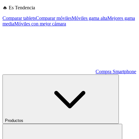
🔥 Es Tendencia
Comparar tablets
Comparar móviles
Móviles gama alta
Mejores gama
media
Móviles con mejor cámara
Compra Smartphone
Productos