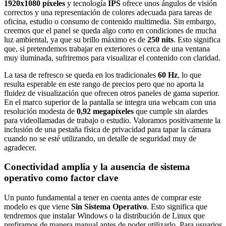
1920x1080 píxeles
y tecnología
IPS
ofrece unos ángulos de visión
correctos y una representación de colores adecuada para tareas de
oficina, estudio o consumo de contenido multimedia. Sin embargo,
creemos que el panel se queda algo corto en condiciones de mucha
luz ambiental, ya que su brillo máximo es de
250 nits
. Esto significa
que, si pretendemos trabajar en exteriores o cerca de una ventana
muy iluminada, sufriremos para visualizar el contenido con claridad.
La tasa de refresco se queda en los tradicionales
60 Hz
, lo que
resulta esperable en este rango de precios pero que no aporta la
fluidez de visualización que ofrecen otros paneles de gama superior.
En el marco superior de la pantalla se integra una webcam con una
resolución modesta de
0,92 megapíxeles
que cumple sin alardes
para videollamadas de trabajo o estudio. Valoramos positivamente la
inclusión de una pestaña física de privacidad para tapar la cámara
cuando no se esté utilizando, un detalle de seguridad muy de
agradecer.
Conectividad amplia y la ausencia de sistema
operativo como factor clave
Un punto fundamental a tener en cuenta antes de comprar este
modelo es que viene
Sin Sistema Operativo
. Esto significa que
tendremos que instalar Windows o la distribución de Linux que
prefiramos de manera manual antes de poder utilizarlo. Para usuarios