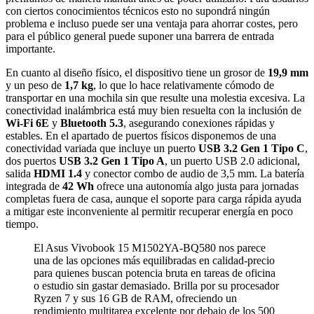
con ciertos conocimientos técnicos esto no supondrá ningún
problema e incluso puede ser una ventaja para ahorrar costes, pero
para el público general puede suponer una barrera de entrada
importante.
En cuanto al diseño físico, el dispositivo tiene un grosor de
19,9 mm
y un peso de
1,7 kg
, lo que lo hace relativamente cómodo de
transportar en una mochila sin que resulte una molestia excesiva. La
conectividad inalámbrica está muy bien resuelta con la inclusión de
Wi-Fi 6E
y
Bluetooth 5.3
, asegurando conexiones rápidas y
estables. En el apartado de puertos físicos disponemos de una
conectividad variada que incluye un puerto
USB 3.2 Gen 1 Tipo C
,
dos puertos
USB 3.2 Gen 1 Tipo A
, un puerto USB 2.0 adicional,
salida
HDMI 1.4
y conector combo de audio de 3,5 mm. La batería
integrada de
42 Wh
ofrece una autonomía algo justa para jornadas
completas fuera de casa, aunque el soporte para carga rápida ayuda
a mitigar este inconveniente al permitir recuperar energía en poco
tiempo.
El Asus Vivobook 15 M1502YA-BQ580 nos parece
una de las opciones más equilibradas en calidad-precio
para quienes buscan potencia bruta en tareas de oficina
o estudio sin gastar demasiado. Brilla por su procesador
Ryzen 7 y sus 16 GB de RAM, ofreciendo un
rendimiento multitarea excelente por debajo de los 500