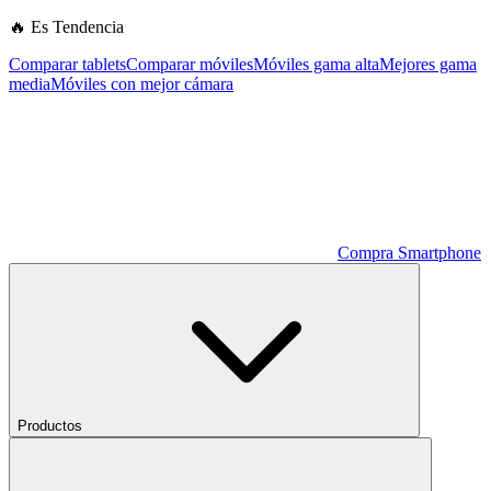
🔥 Es Tendencia
Comparar tablets
Comparar móviles
Móviles gama alta
Mejores gama
media
Móviles con mejor cámara
Compra Smartphone
Productos