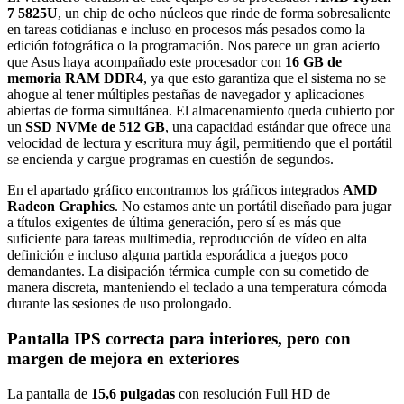
7 5825U
, un chip de ocho núcleos que rinde de forma sobresaliente
en tareas cotidianas e incluso en procesos más pesados como la
edición fotográfica o la programación. Nos parece un gran acierto
que Asus haya acompañado este procesador con
16 GB de
memoria RAM DDR4
, ya que esto garantiza que el sistema no se
ahogue al tener múltiples pestañas de navegador y aplicaciones
abiertas de forma simultánea. El almacenamiento queda cubierto por
un
SSD NVMe de 512 GB
, una capacidad estándar que ofrece una
velocidad de lectura y escritura muy ágil, permitiendo que el portátil
se encienda y cargue programas en cuestión de segundos.
En el apartado gráfico encontramos los gráficos integrados
AMD
Radeon Graphics
. No estamos ante un portátil diseñado para jugar
a títulos exigentes de última generación, pero sí es más que
suficiente para tareas multimedia, reproducción de vídeo en alta
definición e incluso alguna partida esporádica a juegos poco
demandantes. La disipación térmica cumple con su cometido de
manera discreta, manteniendo el teclado a una temperatura cómoda
durante las sesiones de uso prolongado.
Pantalla IPS correcta para interiores, pero con
margen de mejora en exteriores
La pantalla de
15,6 pulgadas
con resolución Full HD de