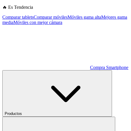
🔥 Es Tendencia
Comparar tablets
Comparar móviles
Móviles gama alta
Mejores gama
media
Móviles con mejor cámara
Compra Smartphone
Productos