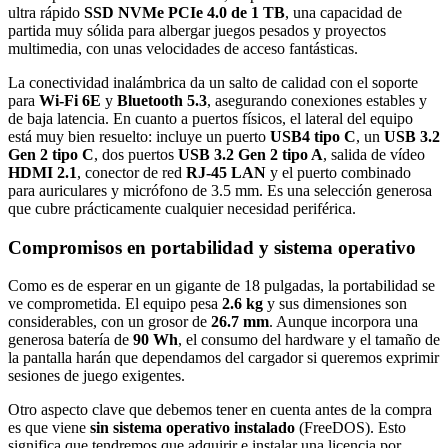
ultra rápido
SSD NVMe PCIe 4.0 de 1 TB
, una capacidad de
partida muy sólida para albergar juegos pesados y proyectos
multimedia, con unas velocidades de acceso fantásticas.
La conectividad inalámbrica da un salto de calidad con el soporte
para
Wi-Fi 6E
y
Bluetooth 5.3
, asegurando conexiones estables y
de baja latencia. En cuanto a puertos físicos, el lateral del equipo
está muy bien resuelto: incluye un puerto
USB4 tipo C
, un
USB 3.2
Gen 2 tipo C
, dos puertos
USB 3.2 Gen 2 tipo A
, salida de vídeo
HDMI 2.1
, conector de red
RJ-45 LAN
y el puerto combinado
para auriculares y micrófono de 3.5 mm. Es una selección generosa
que cubre prácticamente cualquier necesidad periférica.
Compromisos en portabilidad y sistema operativo
Como es de esperar en un gigante de 18 pulgadas, la portabilidad se
ve comprometida. El equipo pesa
2.6 kg
y sus dimensiones son
considerables, con un grosor de
26.7 mm
. Aunque incorpora una
generosa batería de
90 Wh
, el consumo del hardware y el tamaño de
la pantalla harán que dependamos del cargador si queremos exprimir
sesiones de juego exigentes.
Otro aspecto clave que debemos tener en cuenta antes de la compra
es que viene
sin sistema operativo instalado
(FreeDOS). Esto
significa que tendremos que adquirir e instalar una licencia por