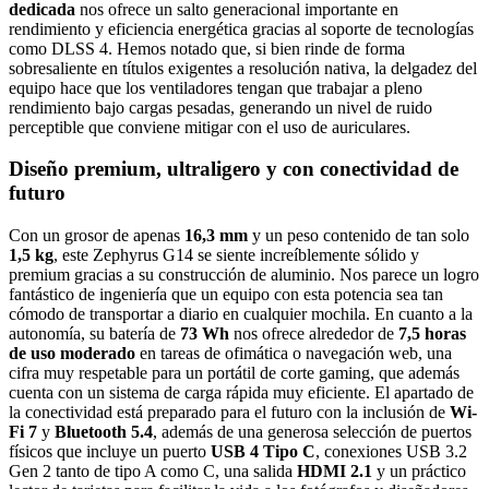
dedicada
nos ofrece un salto generacional importante en
rendimiento y eficiencia energética gracias al soporte de tecnologías
como DLSS 4. Hemos notado que, si bien rinde de forma
sobresaliente en títulos exigentes a resolución nativa, la delgadez del
equipo hace que los ventiladores tengan que trabajar a pleno
rendimiento bajo cargas pesadas, generando un nivel de ruido
perceptible que conviene mitigar con el uso de auriculares.
Diseño premium, ultraligero y con conectividad de
futuro
Con un grosor de apenas
16,3 mm
y un peso contenido de tan solo
1,5 kg
, este Zephyrus G14 se siente increíblemente sólido y
premium gracias a su construcción de aluminio. Nos parece un logro
fantástico de ingeniería que un equipo con esta potencia sea tan
cómodo de transportar a diario en cualquier mochila. En cuanto a la
autonomía, su batería de
73 Wh
nos ofrece alrededor de
7,5 horas
de uso moderado
en tareas de ofimática o navegación web, una
cifra muy respetable para un portátil de corte gaming, que además
cuenta con un sistema de carga rápida muy eficiente. El apartado de
la conectividad está preparado para el futuro con la inclusión de
Wi-
Fi 7
y
Bluetooth 5.4
, además de una generosa selección de puertos
físicos que incluye un puerto
USB 4 Tipo C
, conexiones USB 3.2
Gen 2 tanto de tipo A como C, una salida
HDMI 2.1
y un práctico