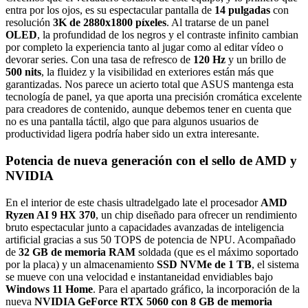
entra por los ojos, es su espectacular pantalla de
14 pulgadas
con
resolución
3K de 2880x1800 píxeles
. Al tratarse de un panel
OLED
, la profundidad de los negros y el contraste infinito cambian
por completo la experiencia tanto al jugar como al editar vídeo o
devorar series. Con una tasa de refresco de
120 Hz
y un brillo de
500 nits
, la fluidez y la visibilidad en exteriores están más que
garantizadas. Nos parece un acierto total que ASUS mantenga esta
tecnología de panel, ya que aporta una precisión cromática excelente
para creadores de contenido, aunque debemos tener en cuenta que
no es una pantalla táctil, algo que para algunos usuarios de
productividad ligera podría haber sido un extra interesante.
Potencia de nueva generación con el sello de AMD y
NVIDIA
En el interior de este chasis ultradelgado late el procesador
AMD
Ryzen AI 9 HX 370
, un chip diseñado para ofrecer un rendimiento
bruto espectacular junto a capacidades avanzadas de inteligencia
artificial gracias a sus 50 TOPS de potencia de NPU. Acompañado
de
32 GB de memoria RAM
soldada (que es el máximo soportado
por la placa) y un almacenamiento
SSD NVMe de 1 TB
, el sistema
se mueve con una velocidad e instantaneidad envidiables bajo
Windows 11 Home
. Para el apartado gráfico, la incorporación de la
nueva
NVIDIA GeForce RTX 5060 con 8 GB de memoria