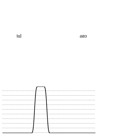
jul
ago
 €
 €
 €
 €
 €
 €
 €
 €
 €
 €