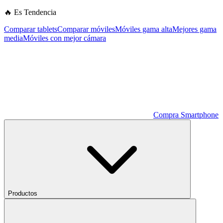
🔥 Es Tendencia
Comparar tablets
Comparar móviles
Móviles gama alta
Mejores gama
media
Móviles con mejor cámara
Compra Smartphone
Productos