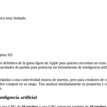
sica muy limitada
rjetas SD
 definitiva de la gama ligera de Apple para quienes necesitan un extra 
acidades de partida para potenciar las herramientas de inteligencia arti
rápidas o una conectividad masiva de puertos, pero para creadores de co
den comprar en su rango. Tras analizar detalladamente su propuesta y c
s.
eligencia artificial
on una CPU de
10 núcleos
y una GPU integrada también de
10 núcleos