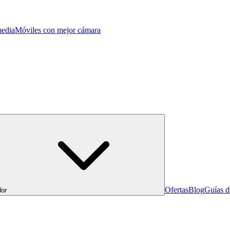
edia
Móviles con mejor cámara
Ofertas
Blog
Guías 
or