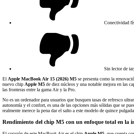
Conectividad fí
Sin lector de ta
El
Apple MacBook Air 15 (2026) M5
se presenta como la renovación
nuevo chip
Apple M5
de diez núcleos y una notable mejora en las cap
las fronteras entre la gama Air y la Pro.
No es un ordenador para usuarios que busquen tasas de refresco ultrar
autonomía y el confort, es una de las opciones más sólidas que se pue
realmente merece la pena dar el salto a este modelo de quince pulgada
Rendimiento del chip M5 con un enfoque total en la int
El corazón de este MacBook Air es el chip
Apple M5
, que cuenta c