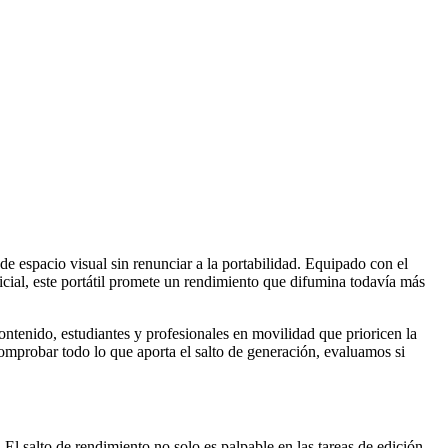
de espacio visual sin renunciar a la portabilidad. Equipado con el
ficial, este portátil promete un rendimiento que difumina todavía más
ntenido, estudiantes y profesionales en movilidad que prioricen la
omprobar todo lo que aporta el salto de generación, evaluamos si
. El salto de rendimiento no solo es palpable en las tareas de edición