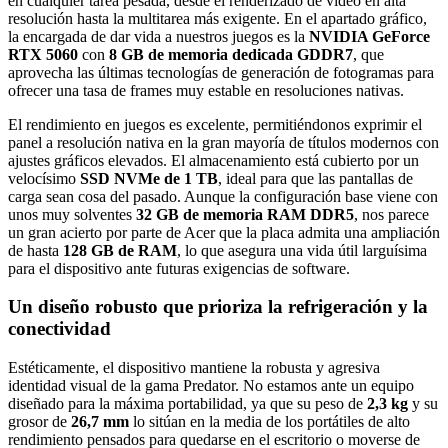
en cualquier tarea pesada, desde el renderizado de vídeo en alta
resolución hasta la multitarea más exigente. En el apartado gráfico,
la encargada de dar vida a nuestros juegos es la
NVIDIA GeForce
RTX 5060
con
8 GB de memoria dedicada GDDR7
, que
aprovecha las últimas tecnologías de generación de fotogramas para
ofrecer una tasa de frames muy estable en resoluciones nativas.
El rendimiento en juegos es excelente, permitiéndonos exprimir el
panel a resolución nativa en la gran mayoría de títulos modernos con
ajustes gráficos elevados. El almacenamiento está cubierto por un
velocísimo
SSD NVMe de 1 TB
, ideal para que las pantallas de
carga sean cosa del pasado. Aunque la configuración base viene con
unos muy solventes
32 GB de memoria RAM DDR5
, nos parece
un gran acierto por parte de Acer que la placa admita una ampliación
de hasta
128 GB de RAM
, lo que asegura una vida útil larguísima
para el dispositivo ante futuras exigencias de software.
Un diseño robusto que prioriza la refrigeración y la
conectividad
Estéticamente, el dispositivo mantiene la robusta y agresiva
identidad visual de la gama Predator. No estamos ante un equipo
diseñado para la máxima portabilidad, ya que su peso de
2,3 kg
y su
grosor de
26,7 mm
lo sitúan en la media de los portátiles de alto
rendimiento pensados para quedarse en el escritorio o moverse de