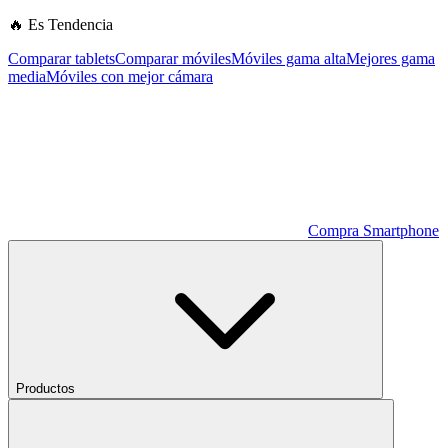
🔥 Es Tendencia
Comparar tablets
Comparar móviles
Móviles gama alta
Mejores gama
media
Móviles con mejor cámara
Compra Smartphone
Productos