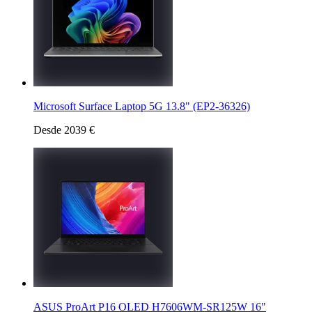
Microsoft Surface Laptop 5G 13.8" (EP2-36326)
Desde 2039 €
ASUS ProArt P16 OLED H7606WM-SR125W 16"