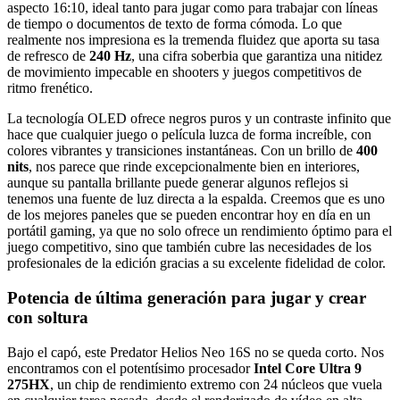
aspecto 16:10, ideal tanto para jugar como para trabajar con líneas
de tiempo o documentos de texto de forma cómoda. Lo que
realmente nos impresiona es la tremenda fluidez que aporta su tasa
de refresco de
240 Hz
, una cifra soberbia que garantiza una nitidez
de movimiento impecable en shooters y juegos competitivos de
ritmo frenético.
La tecnología OLED ofrece negros puros y un contraste infinito que
hace que cualquier juego o película luzca de forma increíble, con
colores vibrantes y transiciones instantáneas. Con un brillo de
400
nits
, nos parece que rinde excepcionalmente bien en interiores,
aunque su pantalla brillante puede generar algunos reflejos si
tenemos una fuente de luz directa a la espalda. Creemos que es uno
de los mejores paneles que se pueden encontrar hoy en día en un
portátil gaming, ya que no solo ofrece un rendimiento óptimo para el
juego competitivo, sino que también cubre las necesidades de los
profesionales de la edición gracias a su excelente fidelidad de color.
Potencia de última generación para jugar y crear
con soltura
Bajo el capó, este Predator Helios Neo 16S no se queda corto. Nos
encontramos con el potentísimo procesador
Intel Core Ultra 9
275HX
, un chip de rendimiento extremo con 24 núcleos que vuela