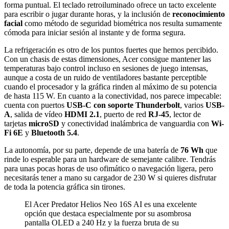
forma puntual. El teclado retroiluminado ofrece un tacto excelente
para escribir o jugar durante horas, y la inclusión de
reconocimiento
facial
como método de seguridad biométrica nos resulta sumamente
cómoda para iniciar sesión al instante y de forma segura.
La refrigeración es otro de los puntos fuertes que hemos percibido.
Con un chasis de estas dimensiones, Acer consigue mantener las
temperaturas bajo control incluso en sesiones de juego intensas,
aunque a costa de un ruido de ventiladores bastante perceptible
cuando el procesador y la gráfica rinden al máximo de su potencia
de hasta 115 W. En cuanto a la conectividad, nos parece impecable:
cuenta con puertos
USB-C con soporte Thunderbolt
, varios
USB-
A
, salida de vídeo
HDMI 2.1
, puerto de red
RJ-45
, lector de
tarjetas
microSD
y conectividad inalámbrica de vanguardia con
Wi-
Fi 6E
y
Bluetooth 5.4
.
La autonomía, por su parte, depende de una batería de
76 Wh
que
rinde lo esperable para un hardware de semejante calibre. Tendrás
para unas pocas horas de uso ofimático o navegación ligera, pero
necesitarás tener a mano su cargador de 230 W si quieres disfrutar
de toda la potencia gráfica sin tirones.
El Acer Predator Helios Neo 16S AI es una excelente
opción que destaca especialmente por su asombrosa
pantalla OLED a 240 Hz y la fuerza bruta de su