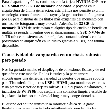
Para el apartado gráfico, contamos con la tarjeta
NVIDIA GeForce
RTX 5060
con
8 GB de memoria dedicada
. Apoyada en la
arquitectura de última generación, esta gráfica nos permite exprimir
tecnologías como el trazado de rayos y la generación de fotogramas
por IA para disfrutar de los títulos más exigentes del momento con
una tasa de fotogramas muy elevada. Además, los
32 GB de
memoria RAM
de serie evitan cualquier tipo de cuello de botella en
multitarea pesada, mientras que el almacenamiento
SSD NVMe de
1 TB
ofrece transferencias ultrarrápidas, contando además con la
posibilidad de ampliación en un futuro gracias a su segunda ranura
disponible.
Conectividad de vanguardia en un chasis robusto
pero pesado
Nos ha gustado mucho el despliegue de conexiones físicas y de red
que ofrece este modelo. En los laterales y la parte trasera
encontramos una generosa variedad de puertos que incluye soporte
para
Thunderbolt
, puertos
USB4
,
HDMI
para monitores externos
y un práctico lector de tarjetas
microSD
. En el plano inalámbrico, la
inclusión de
Wi-Fi 6E
nos asegura una conexión limpia y estable de
baja latencia incluso en redes del hogar muy congestionadas.
El diseño del equipo transmite la robustez clásica de la gama
Predator, destacando su teclado retroiluminado que facilita las