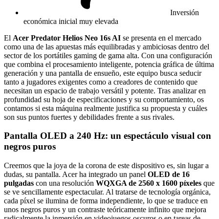
Inversión
económica inicial muy elevada
El
Acer Predator Helios Neo 16s AI
se presenta en el mercado
como una de las apuestas más equilibradas y ambiciosas dentro del
sector de los portátiles gaming de gama alta. Con una configuración
que combina el procesamiento inteligente, potencia gráfica de última
generación y una pantalla de ensueño, este equipo busca seducir
tanto a jugadores exigentes como a creadores de contenido que
necesitan un espacio de trabajo versátil y potente. Tras analizar en
profundidad su hoja de especificaciones y su comportamiento, os
contamos si esta máquina realmente justifica su propuesta y cuáles
son sus puntos fuertes y debilidades frente a sus rivales.
Pantalla OLED a 240 Hz: un espectáculo visual con
negros puros
Creemos que la joya de la corona de este dispositivo es, sin lugar a
dudas, su pantalla. Acer ha integrado un panel
OLED de 16
pulgadas
con una resolución
WQXGA de 2560 x 1600 píxeles
que
se ve sencillamente espectacular. Al tratarse de tecnología orgánica,
cada píxel se ilumina de forma independiente, lo que se traduce en
unos negros puros y un contraste teóricamente infinito que mejora
radicalmente la inmersión en videojuegos oscuros o en tareas de