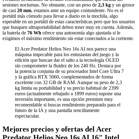
sesiones nocturnas. No obstante, con un peso de
2,3 kg
y un grosor
de casi
20 mm
, estamos ante un equipo contundente. No es el
portátil más cómodo para llevar a diario en la mochila, algo
esperable en un portátil de estas características pero que los usuarios
que busquen ultraportabilidad deben tener muy en cuenta. Además,
la batería de
76 Wh
ofrece una autonomía algo ajustada si le
exigimos el máximo rendimiento sin estar conectados a la corriente.
El Acer Predator Helios Neo 16s AI nos parece una
máquina impecable para los entusiastas del juego y la
edición que buscan dar el salto a la tecnología OLED
sin comprometer la fluidez de los 240 Hz. Destaca por
la potencia conjunta de su procesador Intel Core Ultra 7
y la gráfica RTX 5060, complementados de forma
excelente con 32 GB de RAM. Aunque su peso de 2,3
kg limita su portabilidad y su precio habitual de 2399
euros (actualmente rebajado a 1899 euros) supone una
inversión importante, es una opción premium muy
recomendable si buscas rendimiento preparado para el
futuro de la IA y una pantalla sencillamente
espectacular.
Mejores precios y ofertas del Acer
Predator Helios Neo 16s AI 16" Intel