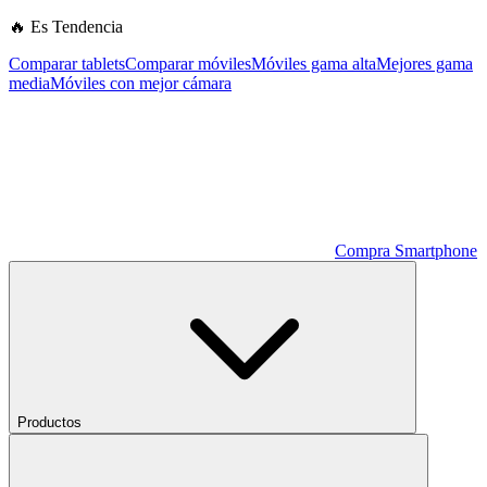
🔥 Es Tendencia
Comparar tablets
Comparar móviles
Móviles gama alta
Mejores gama
media
Móviles con mejor cámara
Compra Smartphone
Productos