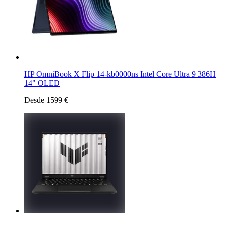
HP OmniBook X Flip 14-kb0000ns Intel Core Ultra 9 386H
14" OLED
Desde 1599 €