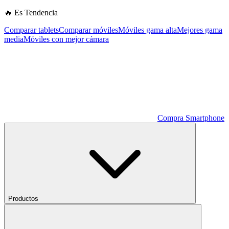
🔥 Es Tendencia
Comparar tablets
Comparar móviles
Móviles gama alta
Mejores gama
media
Móviles con mejor cámara
Compra Smartphone
Productos