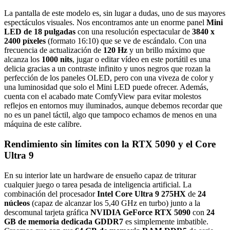
La pantalla de este modelo es, sin lugar a dudas, uno de sus mayores
espectáculos visuales. Nos encontramos ante un enorme panel
Mini
LED de 18 pulgadas
con una resolución espectacular de
3840 x
2400 píxeles
(formato 16:10) que se ve de escándalo. Con una
frecuencia de actualización de
120 Hz
y un brillo máximo que
alcanza los
1000 nits
, jugar o editar vídeo en este portátil es una
delicia gracias a un contraste infinito y unos negros que rozan la
perfección de los paneles OLED, pero con una viveza de color y
una luminosidad que solo el Mini LED puede ofrecer. Además,
cuenta con el acabado mate ComfyView para evitar molestos
reflejos en entornos muy iluminados, aunque debemos recordar que
no es un panel táctil, algo que tampoco echamos de menos en una
máquina de este calibre.
Rendimiento sin límites con la RTX 5090 y el Core
Ultra 9
En su interior late un hardware de ensueño capaz de triturar
cualquier juego o tarea pesada de inteligencia artificial. La
combinación del procesador
Intel Core Ultra 9 275HX
de
24
núcleos
(capaz de alcanzar los 5,40 GHz en turbo) junto a la
descomunal tarjeta gráfica
NVIDIA GeForce RTX 5090
con
24
GB de memoria dedicada GDDR7
es simplemente imbatible.