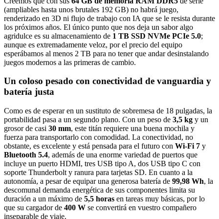
Creemos que con sus
64 GB de memoria RAM DDR5
de serie
(ampliables hasta unos brutales 192 GB) no habrá juego,
renderizado en 3D ni flujo de trabajo con IA que se le resista durante
los próximos años. El único punto que nos deja un sabor algo
agridulce es su almacenamiento de
1 TB SSD NVMe PCIe 5.0
;
aunque es extremadamente veloz, por el precio del equipo
esperábamos al menos 2 TB para no tener que andar desinstalando
juegos modernos a las primeras de cambio.
Un coloso pesado con conectividad de vanguardia y
batería justa
Como es de esperar en un sustituto de sobremesa de 18 pulgadas, la
portabilidad pasa a un segundo plano. Con un peso de
3,5 kg
y un
grosor de casi
30 mm
, este titán requiere una buena mochila y
fuerza para transportarlo con comodidad. La conectividad, no
obstante, es excelente y está pensada para el futuro con
Wi-Fi 7
y
Bluetooth 5.4
, además de una enorme variedad de puertos que
incluye un puerto HDMI, tres USB tipo A, dos USB tipo C con
soporte Thunderbolt y ranura para tarjetas SD. En cuanto a la
autonomía, a pesar de equipar una generosa batería de
99,98 Wh
, la
descomunal demanda energética de sus componentes limita su
duración a un máximo de
5,5 horas
en tareas muy básicas, por lo
que su cargador de
400 W
se convertirá en vuestro compañero
inseparable de viaje.