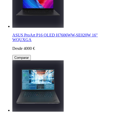
ASUS ProArt P16 OLED H7606WW-SE020W 16"
WQUXGA
Desde 4000 €
Comparar