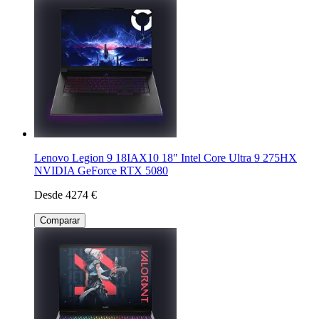
Lenovo Legion 9 18IAX10 18" Intel Core Ultra 9 275HX
NVIDIA GeForce RTX 5080
Desde 4274 €
Comparar