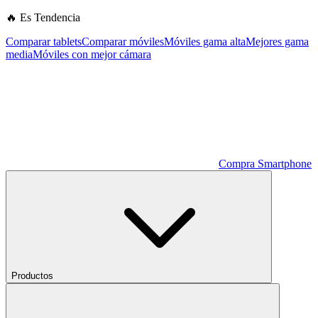
🔥 Es Tendencia
Comparar tablets
Comparar móviles
Móviles gama alta
Mejores gama
media
Móviles con mejor cámara
Compra Smartphone
Productos