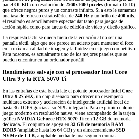
panel
OLED
con resolución de
2560x1600 píxeles
(formato 16:10)
que ofrece negros puros y un contraste infinito. Si a esto le sumamos
una tasa de refresco estratosférica de
240 Hz
y un brillo de
400 nits
,
el resultado es sencillamente espectacular tanto para juegos de
acción rápida como para tareas de edición de vídeo y diseño gráfico.
La respuesta táctil se queda fuera de la ecuación al no ser una
pantalla táctil, algo que nos parece un acierto para mantener el foco
en la máxima calidad de imagen y la fluidez en el juego competitivo.
Para nosotros, es actualmente uno de los mejores paneles que se
pueden encontrar en un ordenador portátil.
Rendimiento salvaje con el procesador Intel Core
Ultra 9 y la RTX 5070 Ti
En las entrañas de esta bestia late el potente procesador
Intel Core
Ultra 9 275HX
, un chip diseñado para ofrecer un desempeño
multitarea extremo y aceleración de inteligencia artificial local de
hasta 36 TOPS gracias a su NPU integrada. Para exprimir cualquier
juego moderno en resolución nativa, viene acompañado de la tarjeta
gráfica
NVIDIA GeForce RTX 5070 Ti
con
12 GB
de memoria
dedicada. El conjunto se apoya en
32 GB de memoria RAM
DDR5
(ampliable hasta los 64 GB) y un almacenamiento
SSD
NVMe de 1 TB
, ampliable mediante una segunda ranura.