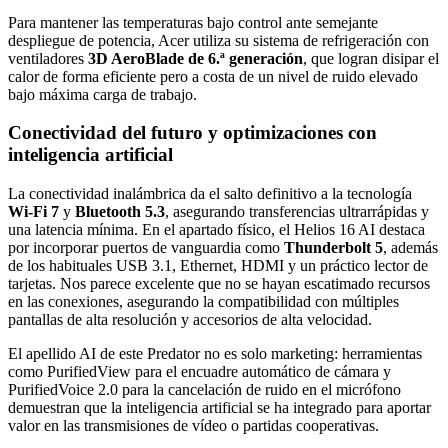
Para mantener las temperaturas bajo control ante semejante
despliegue de potencia, Acer utiliza su sistema de refrigeración con
ventiladores
3D AeroBlade de 6.ª generación
, que logran disipar el
calor de forma eficiente pero a costa de un nivel de ruido elevado
bajo máxima carga de trabajo.
Conectividad del futuro y optimizaciones con
inteligencia artificial
La conectividad inalámbrica da el salto definitivo a la tecnología
Wi-Fi 7
y
Bluetooth 5.3
, asegurando transferencias ultrarrápidas y
una latencia mínima. En el apartado físico, el Helios 16 AI destaca
por incorporar puertos de vanguardia como
Thunderbolt 5
, además
de los habituales USB 3.1, Ethernet, HDMI y un práctico lector de
tarjetas. Nos parece excelente que no se hayan escatimado recursos
en las conexiones, asegurando la compatibilidad con múltiples
pantallas de alta resolución y accesorios de alta velocidad.
El apellido AI de este Predator no es solo marketing: herramientas
como PurifiedView para el encuadre automático de cámara y
PurifiedVoice 2.0 para la cancelación de ruido en el micrófono
demuestran que la inteligencia artificial se ha integrado para aportar
valor en las transmisiones de vídeo o partidas cooperativas.