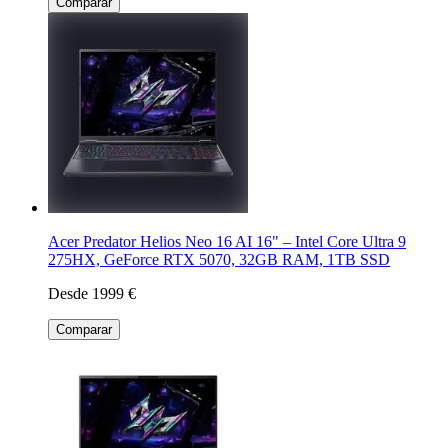
Comparar
Acer Predator Helios Neo 16 AI 16" – Intel Core Ultra 9
275HX, GeForce RTX 5070, 32GB RAM, 1TB SSD
Desde 1999 €
Comparar