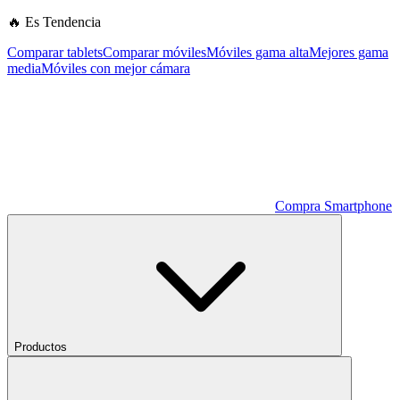
🔥 Es Tendencia
Comparar tablets
Comparar móviles
Móviles gama alta
Mejores gama
media
Móviles con mejor cámara
Compra Smartphone
Productos