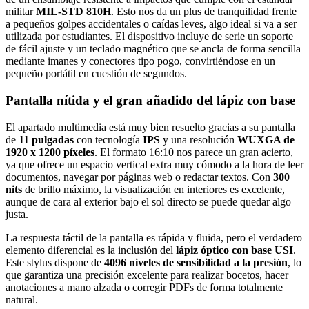
militar
MIL-STD 810H
. Esto nos da un plus de tranquilidad frente
a pequeños golpes accidentales o caídas leves, algo ideal si va a ser
utilizada por estudiantes. El dispositivo incluye de serie un soporte
de fácil ajuste y un teclado magnético que se ancla de forma sencilla
mediante imanes y conectores tipo pogo, convirtiéndose en un
pequeño portátil en cuestión de segundos.
Pantalla nítida y el gran añadido del lápiz con base
El apartado multimedia está muy bien resuelto gracias a su pantalla
de
11 pulgadas
con tecnología
IPS
y una resolución
WUXGA de
1920 x 1200 píxeles
. El formato 16:10 nos parece un gran acierto,
ya que ofrece un espacio vertical extra muy cómodo a la hora de leer
documentos, navegar por páginas web o redactar textos. Con
300
nits
de brillo máximo, la visualización en interiores es excelente,
aunque de cara al exterior bajo el sol directo se puede quedar algo
justa.
La respuesta táctil de la pantalla es rápida y fluida, pero el verdadero
elemento diferencial es la inclusión del
lápiz óptico con base USI
.
Este stylus dispone de
4096 niveles de sensibilidad a la presión
, lo
que garantiza una precisión excelente para realizar bocetos, hacer
anotaciones a mano alzada o corregir PDFs de forma totalmente
natural.