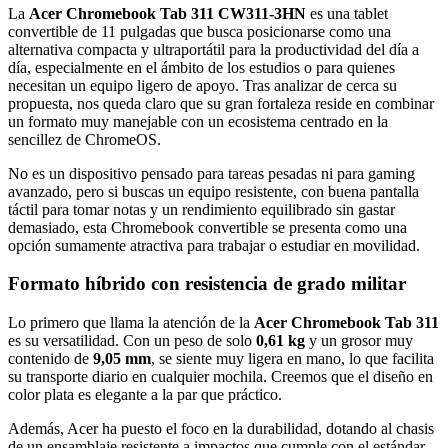
La
Acer Chromebook Tab 311 CW311-3HN
es una tablet
convertible de 11 pulgadas que busca posicionarse como una
alternativa compacta y ultraportátil para la productividad del día a
día, especialmente en el ámbito de los estudios o para quienes
necesitan un equipo ligero de apoyo. Tras analizar de cerca su
propuesta, nos queda claro que su gran fortaleza reside en combinar
un formato muy manejable con un ecosistema centrado en la
sencillez de ChromeOS.
No es un dispositivo pensado para tareas pesadas ni para gaming
avanzado, pero si buscas un equipo resistente, con buena pantalla
táctil para tomar notas y un rendimiento equilibrado sin gastar
demasiado, esta Chromebook convertible se presenta como una
opción sumamente atractiva para trabajar o estudiar en movilidad.
Formato híbrido con resistencia de grado militar
Lo primero que llama la atención de la
Acer Chromebook Tab 311
es su versatilidad. Con un peso de solo
0,61 kg
y un grosor muy
contenido de
9,05 mm
, se siente muy ligera en mano, lo que facilita
su transporte diario en cualquier mochila. Creemos que el diseño en
color plata es elegante a la par que práctico.
Además, Acer ha puesto el foco en la durabilidad, dotando al chasis
de un ensamblaje resistente a impactos que cumple con el estándar