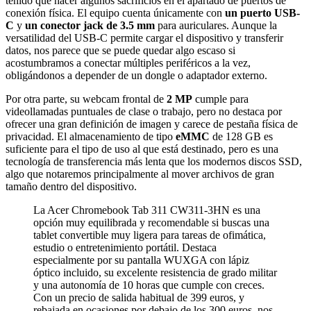
tenido que hacer algunos sacrificios en el apartado de puertos de
conexión física. El equipo cuenta únicamente con
un puerto USB-
C
y
un conector jack de 3.5 mm
para auriculares. Aunque la
versatilidad del USB-C permite cargar el dispositivo y transferir
datos, nos parece que se puede quedar algo escaso si
acostumbramos a conectar múltiples periféricos a la vez,
obligándonos a depender de un dongle o adaptador externo.
Por otra parte, su webcam frontal de
2 MP
cumple para
videollamadas puntuales de clase o trabajo, pero no destaca por
ofrecer una gran definición de imagen y carece de pestaña física de
privacidad. El almacenamiento de tipo
eMMC
de 128 GB es
suficiente para el tipo de uso al que está destinado, pero es una
tecnología de transferencia más lenta que los modernos discos SSD,
algo que notaremos principalmente al mover archivos de gran
tamaño dentro del dispositivo.
La Acer Chromebook Tab 311 CW311-3HN es una
opción muy equilibrada y recomendable si buscas una
tablet convertible muy ligera para tareas de ofimática,
estudio o entretenimiento portátil. Destaca
especialmente por su pantalla WUXGA con lápiz
óptico incluido, su excelente resistencia de grado militar
y una autonomía de 10 horas que cumple con creces.
Con un precio de salida habitual de 399 euros, y
rebajada en ocasiones por debajo de los 300 euros, nos