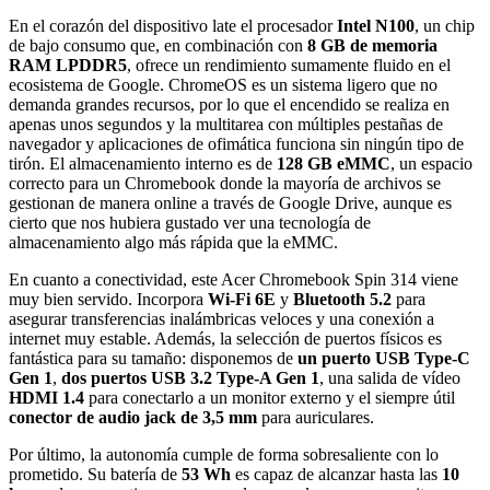
En el corazón del dispositivo late el procesador
Intel N100
, un chip
de bajo consumo que, en combinación con
8 GB de memoria
RAM LPDDR5
, ofrece un rendimiento sumamente fluido en el
ecosistema de Google. ChromeOS es un sistema ligero que no
demanda grandes recursos, por lo que el encendido se realiza en
apenas unos segundos y la multitarea con múltiples pestañas de
navegador y aplicaciones de ofimática funciona sin ningún tipo de
tirón. El almacenamiento interno es de
128 GB eMMC
, un espacio
correcto para un Chromebook donde la mayoría de archivos se
gestionan de manera online a través de Google Drive, aunque es
cierto que nos hubiera gustado ver una tecnología de
almacenamiento algo más rápida que la eMMC.
En cuanto a conectividad, este Acer Chromebook Spin 314 viene
muy bien servido. Incorpora
Wi-Fi 6E
y
Bluetooth 5.2
para
asegurar transferencias inalámbricas veloces y una conexión a
internet muy estable. Además, la selección de puertos físicos es
fantástica para su tamaño: disponemos de
un puerto USB Type-C
Gen 1
,
dos puertos USB 3.2 Type-A Gen 1
, una salida de vídeo
HDMI 1.4
para conectarlo a un monitor externo y el siempre útil
conector de audio jack de 3,5 mm
para auriculares.
Por último, la autonomía cumple de forma sobresaliente con lo
prometido. Su batería de
53 Wh
es capaz de alcanzar hasta las
10