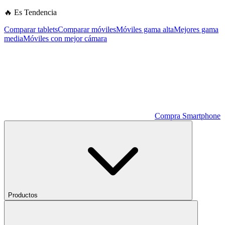
🔥 Es Tendencia
Comparar tablets
Comparar móviles
Móviles gama alta
Mejores gama
media
Móviles con mejor cámara
Compra Smartphone
Productos