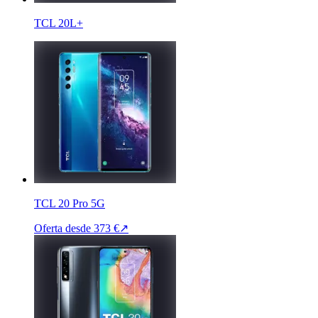
TCL 20L+
TCL 20 Pro 5G
Oferta desde
373 €
↗