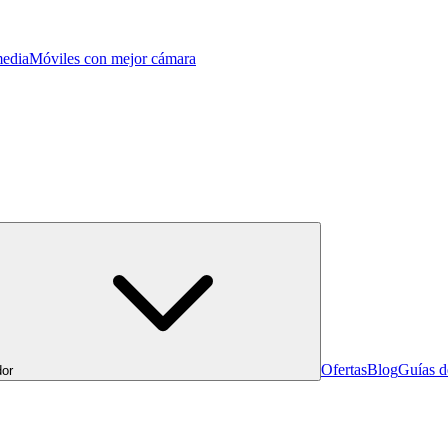
edia
Móviles con mejor cámara
Ofertas
Blog
Guías 
or