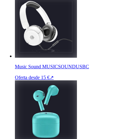
Music Sound MUSICSOUNDUSBC
Oferta desde
15 €
↗