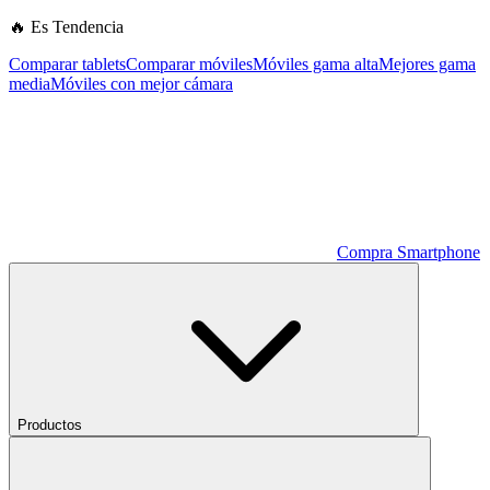
🔥 Es Tendencia
Comparar tablets
Comparar móviles
Móviles gama alta
Mejores gama
media
Móviles con mejor cámara
Compra Smartphone
Productos