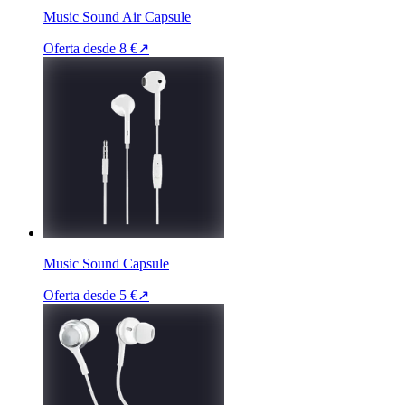
Music Sound Air Capsule
Oferta desde
8 €
↗
Music Sound Capsule
Oferta desde
5 €
↗