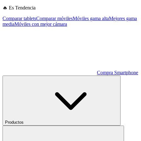
🔥 Es Tendencia
Comparar tablets
Comparar móviles
Móviles gama alta
Mejores gama
media
Móviles con mejor cámara
Compra Smartphone
Productos