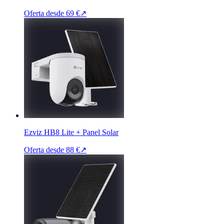
Oferta desde
69 €
↗
Ezviz HB8 Lite + Panel Solar
Oferta desde
88 €
↗