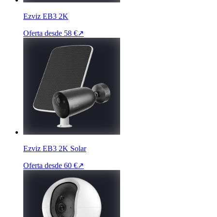
Ezviz EB3 2K
Oferta desde
58 €
↗
Ezviz EB3 2K Solar
Oferta desde
60 €
↗