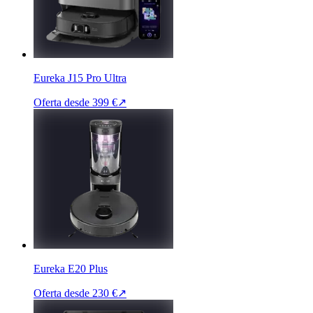
Eureka J15 Pro Ultra
Oferta desde
399 €
↗
Eureka E20 Plus
Oferta desde
230 €
↗