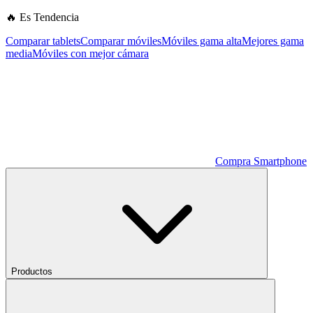
🔥 Es Tendencia
Comparar tablets
Comparar móviles
Móviles gama alta
Mejores gama
media
Móviles con mejor cámara
Compra Smartphone
Productos