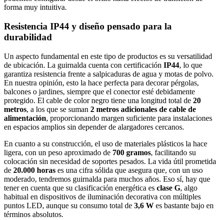
forma muy intuitiva.
Resistencia IP44 y diseño pensado para la
durabilidad
Un aspecto fundamental en este tipo de productos es su versatilidad
de ubicación. La guirnalda cuenta con certificación
IP44
, lo que
garantiza resistencia frente a salpicaduras de agua y motas de polvo.
En nuestra opinión, esto la hace perfecta para decorar pérgolas,
balcones o jardines, siempre que el conector esté debidamente
protegido. El cable de color negro tiene una longitud total de
20
metros
, a los que se suman
2 metros adicionales de cable de
alimentación
, proporcionando margen suficiente para instalaciones
en espacios amplios sin depender de alargadores cercanos.
En cuanto a su construcción, el uso de materiales plásticos la hace
ligera, con un peso aproximado de
700 gramos
, facilitando su
colocación sin necesidad de soportes pesados. La vida útil prometida
de
20.000 horas
es una cifra sólida que asegura que, con un uso
moderado, tendremos guirnalda para muchos años. Eso sí, hay que
tener en cuenta que su clasificación energética es
clase G
, algo
habitual en dispositivos de iluminación decorativa con múltiples
puntos LED, aunque su consumo total de
3,6 W
es bastante bajo en
términos absolutos.