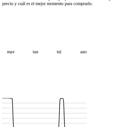
precio y cuál es el mejor momento para comprarlo.
may
jun
jul
ago
 €
 €
 €
 €
 €
 €
 €
 €