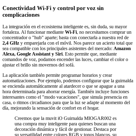
Conectividad Wi-Fi y control por voz sin
complicaciones
La integración en el ecosistema inteligente es, sin duda, su mayor
fortaleza. Al funcionar mediante
Wi-Fi
, no necesitamos comprar un
concentrador o "hub" aparte; basta con conectarla a nuestra red de
2,4 GHz
y emparejarla con el móvil. Nos parece un acierto total que
sea compatible con los principales asistentes del mercado:
Amazon
Alexa, Google Assistant y Siri
. Esto permite que, mediante
comandos de voz, podamos encender las luces, cambiar el color o
ajustar el brillo sin movernos del sofá.
La aplicación también permite programar horarios y crear
automatizaciones. Por ejemplo, podemos configurar que la guirnalda
se encienda automáticamente al atardecer o que se apague a una
hora determinada para ahorrar energía. También incluye funciones
interesantes como el "modo vacaciones", que simula presencia en
casa, o ritmos circadianos para que la luz se adapte al momento del
día, mejorando la sensación de confort en el hogar.
Creemos que la muvit iO Guirnalda MIOGAR002 es
una compra muy inteligente para quienes buscan una
decoración dinámica y fácil de gestionar. Destaca por
su versatilidad entre colores RGB y tonos blancos, su