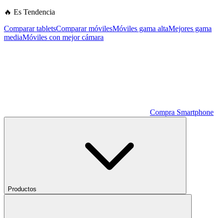
🔥 Es Tendencia
Comparar tablets
Comparar móviles
Móviles gama alta
Mejores gama
media
Móviles con mejor cámara
Compra Smartphone
Productos