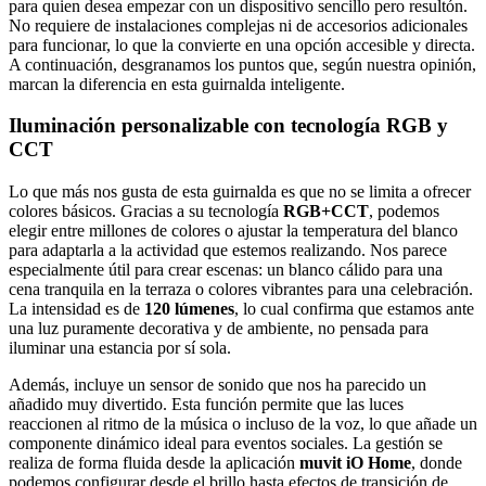
para quien desea empezar con un dispositivo sencillo pero resultón.
No requiere de instalaciones complejas ni de accesorios adicionales
para funcionar, lo que la convierte en una opción accesible y directa.
A continuación, desgranamos los puntos que, según nuestra opinión,
marcan la diferencia en esta guirnalda inteligente.
Iluminación personalizable con tecnología RGB y
CCT
Lo que más nos gusta de esta guirnalda es que no se limita a ofrecer
colores básicos. Gracias a su tecnología
RGB+CCT
, podemos
elegir entre millones de colores o ajustar la temperatura del blanco
para adaptarla a la actividad que estemos realizando. Nos parece
especialmente útil para crear escenas: un blanco cálido para una
cena tranquila en la terraza o colores vibrantes para una celebración.
La intensidad es de
120 lúmenes
, lo cual confirma que estamos ante
una luz puramente decorativa y de ambiente, no pensada para
iluminar una estancia por sí sola.
Además, incluye un sensor de sonido que nos ha parecido un
añadido muy divertido. Esta función permite que las luces
reaccionen al ritmo de la música o incluso de la voz, lo que añade un
componente dinámico ideal para eventos sociales. La gestión se
realiza de forma fluida desde la aplicación
muvit iO Home
, donde
podemos configurar desde el brillo hasta efectos de transición de